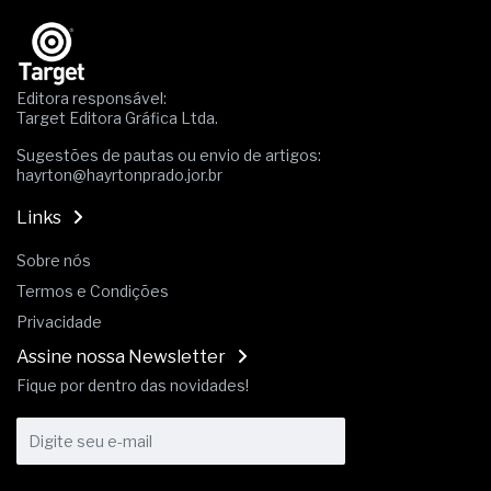
Os critérios médicos da síndrome metabólica
A prevenção clínica da coceira no ânus
Os sintomas clínicos do teratoma de ovário
O tratamento médico da síndrome da fadiga
Editora responsável:
crônica
Target Editora Gráfica Ltda.
As causas médicas da queda dos cabelos ou
Sugestões de pautas ou envio de artigos:
calvície
hayrton@hayrtonprado.jor.br
Quando a gestão é o obstáculo para o resultado
positivo
Links
Os procedimentos para a inspeção em estruturas
hidráulicas de concreto de obras
Sobre nós
O movimento regular reduz em 19% o risco de
Termos e Condições
morte precoce e melhora o metabolismo
O desenvolvimento de indicadores nas atividades
Privacidade
de governança das organizações
Assine nossa Newsletter
O desenho industrial ganha espaço como
Fique por dentro das novidades!
estratégia competitiva nas empresas
As variações dimensionais dos produtos de
materiais cimentícios com fibra de vidro
A próxima vantagem competitiva não está no
modelo de IA