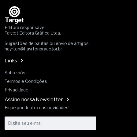
A prevenção clínica da coceira no ânus
Os sintomas clínicos do teratoma de ovário
O tratamento médico da síndrome da fadiga
crônica
Editora responsável:
As causas médicas da queda dos cabelos ou
Target Editora Gráfica Ltda.
calvície
Quando a gestão é o obstáculo para o resultado
Sugestões de pautas ou envio de artigos:
hayrton@hayrtonprado.jor.br
positivo
Os procedimentos para a inspeção em estruturas
Links
hidráulicas de concreto de obras
O movimento regular reduz em 19% o risco de
Sobre nós
morte precoce e melhora o metabolismo
Termos e Condições
O desenvolvimento de indicadores nas atividades
de governança das organizações
Privacidade
O desenho industrial ganha espaço como
Assine nossa Newsletter
estratégia competitiva nas empresas
As variações dimensionais dos produtos de
Fique por dentro das novidades!
materiais cimentícios com fibra de vidro
A próxima vantagem competitiva não está no
modelo de IA
A IA elevou a régua do comprador B2B e a venda