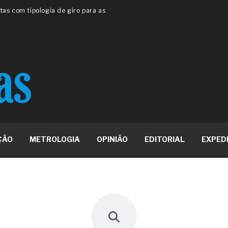
 ou apenas reage aos problemas?
unda a frio in situ com emulsão
e má-fé para tentar criar uma
NBR ISO
ome metabólica
 no ânus
ma de ovário
me da fadiga crônica
s cabelos ou calvície
para o resultado positivo
ção em estruturas hidráulicas de
ÇÃO
METROLOGIA
OPINIÃO
EDITORIAL
EXPED
19% o risco de morte precoce e
res nas atividades de
paço como estratégia
 produtos de materiais