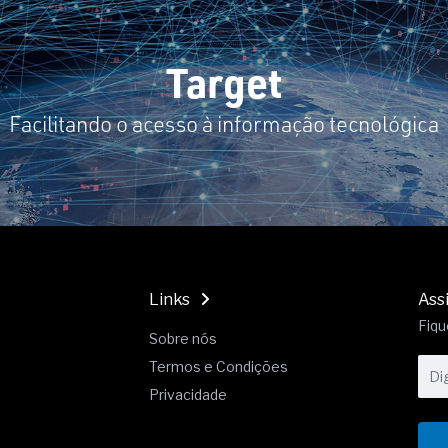
19% o risco de morte precoce e
res nas atividades de
Target
paço como estratégia
Facilitando o acesso à informação tecnológica
 produtos de materiais
a não está no modelo de IA
dor B2B e a venda complexa
Links
Ass
Fiqu
Sobre nós
Termos e Condições
Privacidade