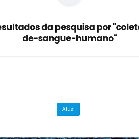
a não está no modelo de IA
dor B2B e a venda complexa
esultados da pesquisa por "colet
 massa dos fios, cabos e
de-sangue-humano"
as com tipologia de giro para as
 ou apenas reage aos problemas?
unda a frio in situ com emulsão
e má-fé para tentar criar uma
NBR ISO
ome metabólica
 no ânus
ma de ovário
me da fadiga crônica
Atual
s cabelos ou calvície
para o resultado positivo
ção em estruturas hidráulicas de