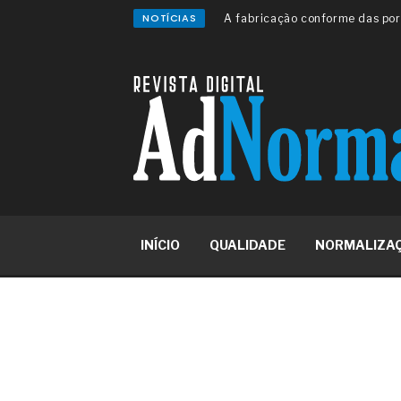
saídas de emergência
NOTÍCIAS
A sua indústria toma decisões
Os serviços de reciclagem prof
asfáltica
Os gestores da ABNT litigam d
reserva de mercado sobre as 
Os critérios médicos da síndr
A prevenção clínica da coceira
Os sintomas clínicos do terato
O tratamento médico da síndro
As causas médicas da queda do
Quando a gestão é o obstáculo 
Os procedimentos para a inspe
INÍCIO
QUALIDADE
NORMALIZA
concreto de obras
O movimento regular reduz em 
melhora o metabolismo
O desenvolvimento de indicado
governança das organizações
O desenho industrial ganha es
competitiva nas empresas
As variações dimensionais dos