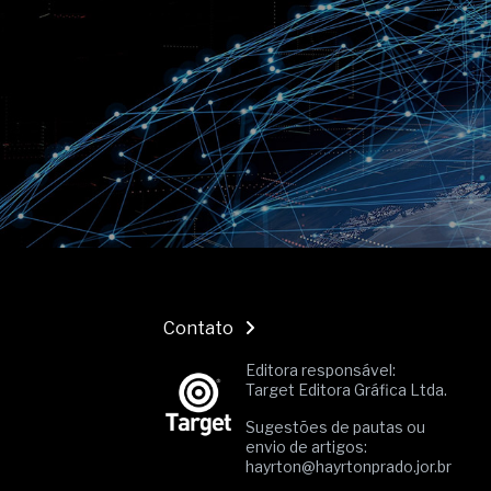
O movimento regular reduz em 
melhora o metabolismo
O desenvolvimento de indicado
governança das organizações
O desenho industrial ganha es
competitiva nas empresas
As variações dimensionais dos
cimentícios com fibra de vidro
A próxima vantagem competitiv
A IA elevou a régua do compra
ficou ainda mais humana
Contato
Editora responsável:
Target Editora Gráfica Ltda.
Sugestões de pautas ou
envio de artigos:
hayrton@hayrtonprado.jor.br