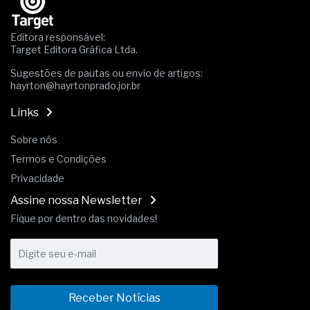
A prevenção clínica da coceira no ânus
Os sintomas clínicos do teratoma de ovário
Editora responsável:
O tratamento médico da síndrome da fadiga
Target Editora Gráfica Ltda.
crônica
As causas médicas da queda dos cabelos ou
Sugestões de pautas ou envio de artigos:
hayrton@hayrtonprado.jor.br
calvície
Quando a gestão é o obstáculo para o resultado
Links
positivo
Os procedimentos para a inspeção em estruturas
Sobre nós
hidráulicas de concreto de obras
Termos e Condições
O movimento regular reduz em 19% o risco de
morte precoce e melhora o metabolismo
Privacidade
O desenvolvimento de indicadores nas atividades
Assine nossa Newsletter
de governança das organizações
O desenho industrial ganha espaço como
Fique por dentro das novidades!
estratégia competitiva nas empresas
As variações dimensionais dos produtos de
materiais cimentícios com fibra de vidro
A próxima vantagem competitiva não está no
modelo de IA
Receber Notícias
A IA elevou a régua do comprador B2B e a venda