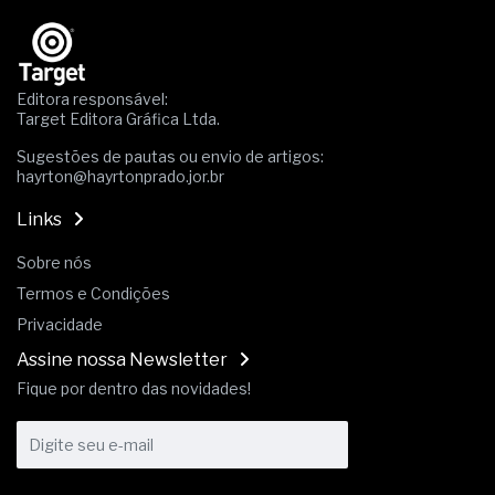
Os critérios médicos da síndrome metabólica
A prevenção clínica da coceira no ânus
Os sintomas clínicos do teratoma de ovário
O tratamento médico da síndrome da fadiga
Editora responsável:
crônica
Target Editora Gráfica Ltda.
As causas médicas da queda dos cabelos ou
calvície
Sugestões de pautas ou envio de artigos:
Quando a gestão é o obstáculo para o resultado
hayrton@hayrtonprado.jor.br
positivo
Os procedimentos para a inspeção em estruturas
Links
hidráulicas de concreto de obras
Sobre nós
O movimento regular reduz em 19% o risco de
morte precoce e melhora o metabolismo
Termos e Condições
O desenvolvimento de indicadores nas atividades
Privacidade
de governança das organizações
O desenho industrial ganha espaço como
Assine nossa Newsletter
estratégia competitiva nas empresas
Fique por dentro das novidades!
As variações dimensionais dos produtos de
materiais cimentícios com fibra de vidro
A próxima vantagem competitiva não está no
modelo de IA