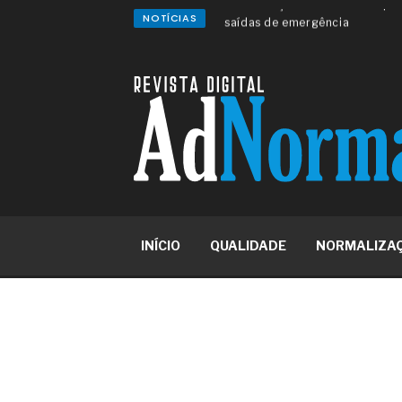
NOTÍCIAS
A sua indústria toma decisões
Os serviços de reciclagem prof
asfáltica
Os gestores da ABNT litigam d
reserva de mercado sobre as 
Os critérios médicos da síndr
A prevenção clínica da coceira
Os sintomas clínicos do terato
O tratamento médico da síndro
As causas médicas da queda do
Quando a gestão é o obstáculo 
Os procedimentos para a inspe
INÍCIO
QUALIDADE
NORMALIZA
concreto de obras
O movimento regular reduz em 
melhora o metabolismo
O desenvolvimento de indicado
governança das organizações
O desenho industrial ganha es
competitiva nas empresas
As variações dimensionais dos
cimentícios com fibra de vidro