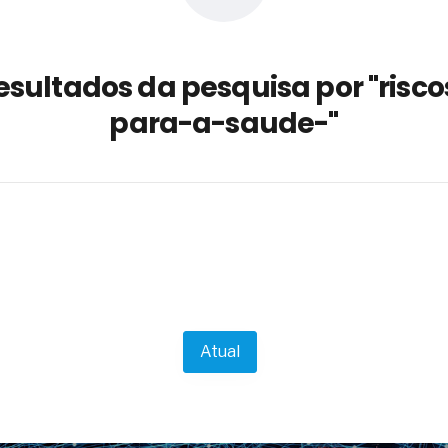
a não está no modelo de IA
dor B2B e a venda complexa
esultados da pesquisa por "risco
 massa dos fios, cabos e
para-a-saude-"
as com tipologia de giro para as
 ou apenas reage aos problemas?
unda a frio in situ com emulsão
e má-fé para tentar criar uma
NBR ISO
ome metabólica
 no ânus
ma de ovário
me da fadiga crônica
Atual
s cabelos ou calvície
para o resultado positivo
ção em estruturas hidráulicas de