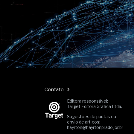
O movimento regular reduz em 
melhora o metabolismo
O desenvolvimento de indicado
governança das organizações
O desenho industrial ganha es
competitiva nas empresas
As variações dimensionais dos
cimentícios com fibra de vidro
A próxima vantagem competitiv
A IA elevou a régua do compra
ficou ainda mais humana
Contato
Editora responsável:
Target Editora Gráfica Ltda.
Sugestões de pautas ou
envio de artigos:
hayrton@hayrtonprado.jor.br