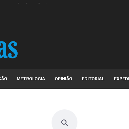
 ou apenas reage aos problemas?
unda a frio in situ com emulsão
e má-fé para tentar criar uma
NBR ISO
ome metabólica
 no ânus
ma de ovário
me da fadiga crônica
s cabelos ou calvície
para o resultado positivo
ção em estruturas hidráulicas de
ÇÃO
METROLOGIA
OPINIÃO
EDITORIAL
EXPED
19% o risco de morte precoce e
res nas atividades de
paço como estratégia
 produtos de materiais