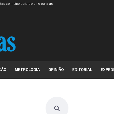
 ou apenas reage aos problemas?
unda a frio in situ com emulsão
e má-fé para tentar criar uma
NBR ISO
ome metabólica
 no ânus
ma de ovário
me da fadiga crônica
s cabelos ou calvície
para o resultado positivo
ção em estruturas hidráulicas de
ÇÃO
METROLOGIA
OPINIÃO
EDITORIAL
EXPED
19% o risco de morte precoce e
res nas atividades de
paço como estratégia
 produtos de materiais