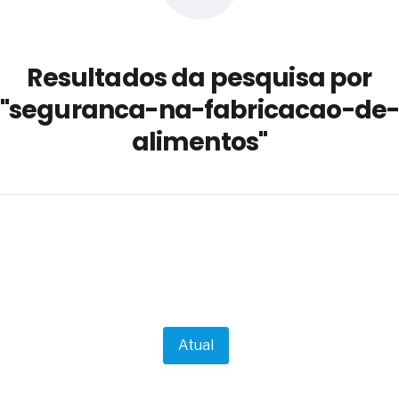
a não está no modelo de IA
dor B2B e a venda complexa
Resultados da pesquisa por
 massa dos fios, cabos e
"seguranca-na-fabricacao-de
as com tipologia de giro para as
alimentos"
 ou apenas reage aos problemas?
unda a frio in situ com emulsão
e má-fé para tentar criar uma
NBR ISO
ome metabólica
 no ânus
ma de ovário
me da fadiga crônica
s cabelos ou calvície
para o resultado positivo
Atual
ção em estruturas hidráulicas de