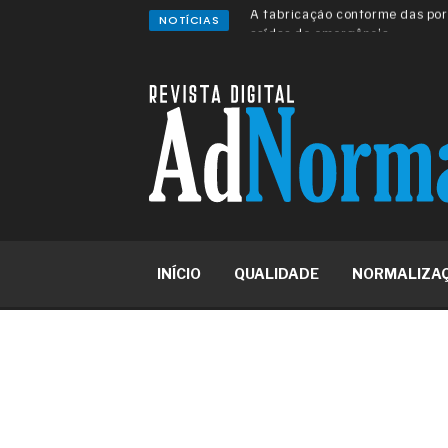
NOTÍCIAS
A sua indústria toma decisões
Os serviços de reciclagem prof
asfáltica
Os gestores da ABNT litigam d
reserva de mercado sobre as 
Os critérios médicos da síndr
A prevenção clínica da coceira
Os sintomas clínicos do terato
O tratamento médico da síndro
As causas médicas da queda do
Quando a gestão é o obstáculo 
Os procedimentos para a inspe
INÍCIO
QUALIDADE
NORMALIZA
concreto de obras
O movimento regular reduz em 
melhora o metabolismo
O desenvolvimento de indicado
governança das organizações
O desenho industrial ganha es
competitiva nas empresas
As variações dimensionais dos
cimentícios com fibra de vidro