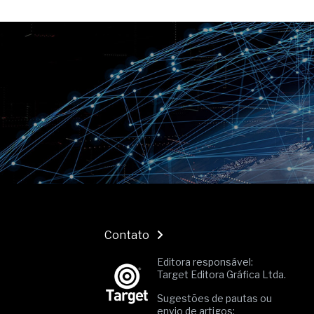
O movimento regular reduz em 
melhora o metabolismo
O desenvolvimento de indicado
governança das organizações
O desenho industrial ganha es
competitiva nas empresas
As variações dimensionais dos
cimentícios com fibra de vidro
A próxima vantagem competitiv
A IA elevou a régua do compra
ficou ainda mais humana
Contato
Editora responsável:
Target Editora Gráfica Ltda.
Sugestões de pautas ou
envio de artigos: