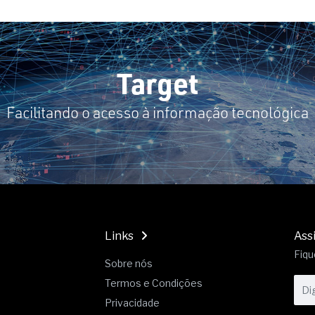
19% o risco de morte precoce e
res nas atividades de
paço como estratégia
Target
 produtos de materiais
Facilitando o acesso à informação tecnológica
a não está no modelo de IA
dor B2B e a venda complexa
Links
Ass
Fiqu
Sobre nós
Termos e Condições
Privacidade