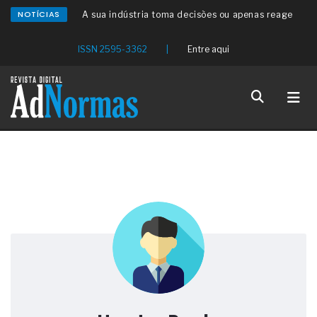
NOTÍCIAS
A sua indústria toma decisões ou apenas reage
aos problemas?
Os serviços de reciclagem profunda a frio in situ
ISSN 2595-3362
|
Entre aqui
com emulsão asfáltica
Os gestores da ABNT litigam de má-fé para
tentar criar uma reserva de mercado sobre as
NBR ISO
Os critérios médicos da síndrome metabólica
A prevenção clínica da coceira no ânus
Os sintomas clínicos do teratoma de ovário
O tratamento médico da síndrome da fadiga
crônica
As causas médicas da queda dos cabelos ou
calvície
Quando a gestão é o obstáculo para o resultado
positivo
Os procedimentos para a inspeção em estruturas
hidráulicas de concreto de obras
O movimento regular reduz em 19% o risco de
morte precoce e melhora o metabolismo
O desenvolvimento de indicadores nas atividades