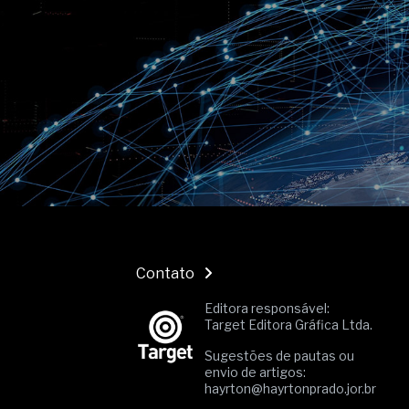
O movimento regular reduz em 
melhora o metabolismo
O desenvolvimento de indicado
governança das organizações
O desenho industrial ganha es
competitiva nas empresas
As variações dimensionais dos
cimentícios com fibra de vidro
A próxima vantagem competitiv
A IA elevou a régua do compra
ficou ainda mais humana
Contato
Editora responsável:
Target Editora Gráfica Ltda.
Sugestões de pautas ou
envio de artigos:
hayrton@hayrtonprado.jor.br