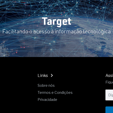
19% o risco de morte precoce e
res nas atividades de
Target
paço como estratégia
Facilitando o acesso à informação tecnológica
 produtos de materiais
a não está no modelo de IA
dor B2B e a venda complexa
Links
Ass
Fiqu
Sobre nós
Termos e Condições
Privacidade