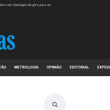
 ou apenas reage aos problemas?
unda a frio in situ com emulsão
e má-fé para tentar criar uma
NBR ISO
ome metabólica
 no ânus
ma de ovário
me da fadiga crônica
s cabelos ou calvície
para o resultado positivo
ção em estruturas hidráulicas de
ÇÃO
METROLOGIA
OPINIÃO
EDITORIAL
EXPED
19% o risco de morte precoce e
res nas atividades de
paço como estratégia
 produtos de materiais