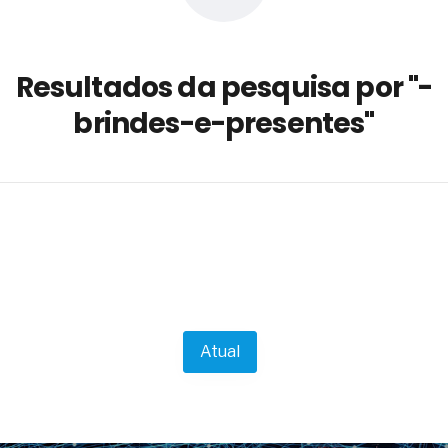
a não está no modelo de IA
dor B2B e a venda complexa
Resultados da pesquisa por "-
 massa dos fios, cabos e
brindes-e-presentes"
as com tipologia de giro para as
 ou apenas reage aos problemas?
unda a frio in situ com emulsão
e má-fé para tentar criar uma
NBR ISO
ome metabólica
 no ânus
ma de ovário
me da fadiga crônica
Atual
s cabelos ou calvície
para o resultado positivo
ção em estruturas hidráulicas de