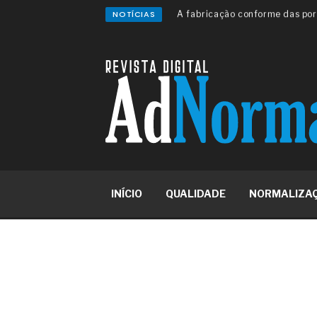
NOTÍCIAS
A sua indústria toma decisões
Os serviços de reciclagem prof
asfáltica
Os gestores da ABNT litigam d
reserva de mercado sobre as 
Os critérios médicos da síndr
A prevenção clínica da coceira
Os sintomas clínicos do terato
O tratamento médico da síndro
As causas médicas da queda do
Quando a gestão é o obstáculo 
Os procedimentos para a inspe
INÍCIO
QUALIDADE
NORMALIZA
concreto de obras
O movimento regular reduz em 
melhora o metabolismo
O desenvolvimento de indicado
governança das organizações
O desenho industrial ganha es
competitiva nas empresas
As variações dimensionais dos
cimentícios com fibra de vidro