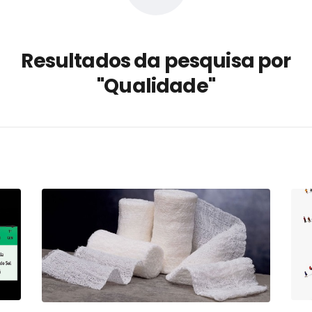
a não está no modelo de IA
dor B2B e a venda complexa
Resultados da pesquisa por
 massa dos fios, cabos e
"Qualidade"
as com tipologia de giro para as
 ou apenas reage aos problemas?
unda a frio in situ com emulsão
e má-fé para tentar criar uma
NBR ISO
ome metabólica
 no ânus
ma de ovário
me da fadiga crônica
s cabelos ou calvície
para o resultado positivo
ção em estruturas hidráulicas de