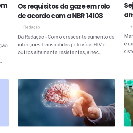
19% o risco de morte precoce e
 em
Se
Os requisitos da gaze em rolo
am
res nas atividades de
de acordo com a NBR 14108
paço como estratégia
R
Redação
Man
Da Redação - Com o crescente aumento de
 produtos de materiais
é u
infecções transmitidas pelo vírus HIV e
ação
a não está no modelo de IA
sist
outros altamente resistentes, a nec...
dor B2B e a venda complexa
.