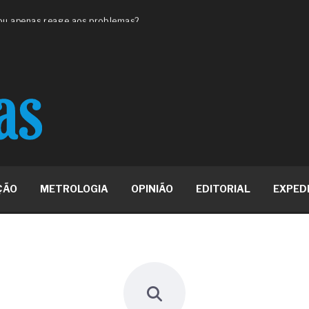
 ou apenas reage aos problemas?
unda a frio in situ com emulsão
e má-fé para tentar criar uma
NBR ISO
ome metabólica
 no ânus
ma de ovário
me da fadiga crônica
s cabelos ou calvície
para o resultado positivo
ção em estruturas hidráulicas de
ÇÃO
METROLOGIA
OPINIÃO
EDITORIAL
EXPED
19% o risco de morte precoce e
res nas atividades de
paço como estratégia
 produtos de materiais