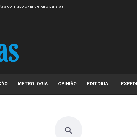
 ou apenas reage aos problemas?
unda a frio in situ com emulsão
e má-fé para tentar criar uma
NBR ISO
ome metabólica
 no ânus
ma de ovário
me da fadiga crônica
s cabelos ou calvície
para o resultado positivo
ção em estruturas hidráulicas de
ÇÃO
METROLOGIA
OPINIÃO
EDITORIAL
EXPED
19% o risco de morte precoce e
res nas atividades de
paço como estratégia
 produtos de materiais