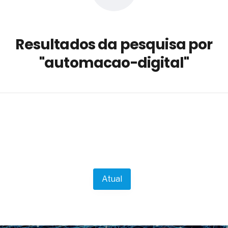
a não está no modelo de IA
dor B2B e a venda complexa
Resultados da pesquisa por
 massa dos fios, cabos e
"automacao-digital"
as com tipologia de giro para as
 ou apenas reage aos problemas?
unda a frio in situ com emulsão
e má-fé para tentar criar uma
NBR ISO
ome metabólica
 no ânus
ma de ovário
me da fadiga crônica
Atual
s cabelos ou calvície
para o resultado positivo
ção em estruturas hidráulicas de