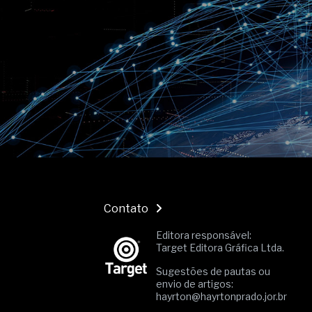
O movimento regular reduz em 
melhora o metabolismo
O desenvolvimento de indicado
governança das organizações
O desenho industrial ganha es
competitiva nas empresas
As variações dimensionais dos
cimentícios com fibra de vidro
A próxima vantagem competitiv
A IA elevou a régua do compra
ficou ainda mais humana
Contato
Editora responsável:
Target Editora Gráfica Ltda.
Sugestões de pautas ou
envio de artigos:
hayrton@hayrtonprado.jor.br