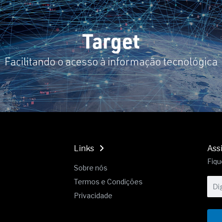
19% o risco de morte precoce e
res nas atividades de
Target
paço como estratégia
Facilitando o acesso à informação tecnológica
 produtos de materiais
a não está no modelo de IA
dor B2B e a venda complexa
Links
Ass
Fiqu
Sobre nós
Termos e Condições
Privacidade