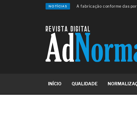
saídas de emergência
NOTÍCIAS
A sua indústria toma decisões
Os serviços de reciclagem prof
asfáltica
Os gestores da ABNT litigam d
reserva de mercado sobre as 
Os critérios médicos da síndr
A prevenção clínica da coceira
Os sintomas clínicos do terato
O tratamento médico da síndro
As causas médicas da queda do
Quando a gestão é o obstáculo 
Os procedimentos para a inspe
INÍCIO
QUALIDADE
NORMALIZA
concreto de obras
O movimento regular reduz em 
melhora o metabolismo
O desenvolvimento de indicado
governança das organizações
O desenho industrial ganha es
competitiva nas empresas
As variações dimensionais dos