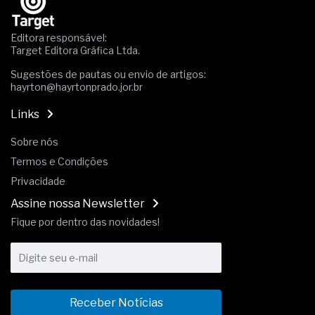
A prevenção clínica da coceira no ânus
Os sintomas clínicos do teratoma de ovário
Editora responsável:
O tratamento médico da síndrome da fadiga
Target Editora Gráfica Ltda.
crônica
As causas médicas da queda dos cabelos ou
Sugestões de pautas ou envio de artigos:
calvície
hayrton@hayrtonprado.jor.br
Quando a gestão é o obstáculo para o resultado
Links
positivo
Os procedimentos para a inspeção em estruturas
Sobre nós
hidráulicas de concreto de obras
O movimento regular reduz em 19% o risco de
Termos e Condições
morte precoce e melhora o metabolismo
Privacidade
O desenvolvimento de indicadores nas atividades
Assine nossa Newsletter
de governança das organizações
O desenho industrial ganha espaço como
Fique por dentro das novidades!
estratégia competitiva nas empresas
As variações dimensionais dos produtos de
materiais cimentícios com fibra de vidro
A próxima vantagem competitiva não está no
modelo de IA
Receber Notícias
A IA elevou a régua do comprador B2B e a venda