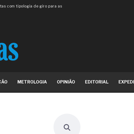
 ou apenas reage aos problemas?
unda a frio in situ com emulsão
e má-fé para tentar criar uma
NBR ISO
ome metabólica
 no ânus
ma de ovário
me da fadiga crônica
s cabelos ou calvície
para o resultado positivo
ção em estruturas hidráulicas de
ÇÃO
METROLOGIA
OPINIÃO
EDITORIAL
EXPED
19% o risco de morte precoce e
res nas atividades de
paço como estratégia
 produtos de materiais