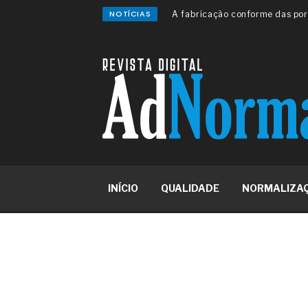
NOTÍCIAS
A sua indústria toma decisões
Os serviços de reciclagem prof
asfáltica
Os gestores da ABNT litigam d
reserva de mercado sobre as 
Os critérios médicos da síndr
A prevenção clínica da coceira
Os sintomas clínicos do terato
O tratamento médico da síndro
As causas médicas da queda do
Quando a gestão é o obstáculo 
Os procedimentos para a inspe
INÍCIO
QUALIDADE
NORMALIZA
concreto de obras
O movimento regular reduz em 
melhora o metabolismo
O desenvolvimento de indicado
governança das organizações
O desenho industrial ganha es
competitiva nas empresas
As variações dimensionais dos
cimentícios com fibra de vidro