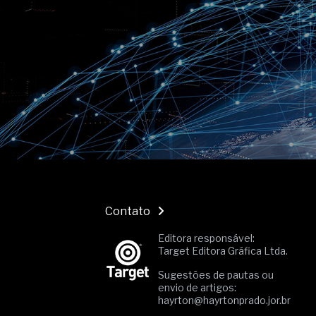
O movimento regular reduz em 
melhora o metabolismo
O desenvolvimento de indicado
governança das organizações
O desenho industrial ganha es
competitiva nas empresas
As variações dimensionais dos
cimentícios com fibra de vidro
A próxima vantagem competitiv
A IA elevou a régua do compra
ficou ainda mais humana
Contato
Editora responsável:
Target Editora Gráfica Ltda.
Sugestões de pautas ou
envio de artigos:
hayrton@hayrtonprado.jor.br