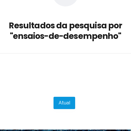
a não está no modelo de IA
dor B2B e a venda complexa
Resultados da pesquisa por
 massa dos fios, cabos e
"ensaios-de-desempenho"
as com tipologia de giro para as
 ou apenas reage aos problemas?
unda a frio in situ com emulsão
e má-fé para tentar criar uma
NBR ISO
ome metabólica
 no ânus
ma de ovário
me da fadiga crônica
Atual
s cabelos ou calvície
para o resultado positivo
ção em estruturas hidráulicas de