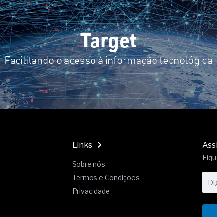
19% o risco de morte precoce e
res nas atividades de
Target
paço como estratégia
Facilitando o acesso à informação tecnológica
 produtos de materiais
a não está no modelo de IA
dor B2B e a venda complexa
Links
Ass
Fiqu
Sobre nós
Termos e Condições
Privacidade