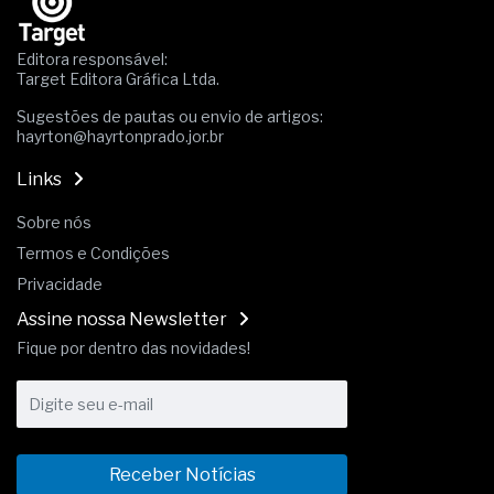
A prevenção clínica da coceira no ânus
Os sintomas clínicos do teratoma de ovário
Editora responsável:
O tratamento médico da síndrome da fadiga
Target Editora Gráfica Ltda.
crônica
As causas médicas da queda dos cabelos ou
Sugestões de pautas ou envio de artigos:
hayrton@hayrtonprado.jor.br
calvície
Quando a gestão é o obstáculo para o resultado
Links
positivo
Os procedimentos para a inspeção em estruturas
Sobre nós
hidráulicas de concreto de obras
Termos e Condições
O movimento regular reduz em 19% o risco de
morte precoce e melhora o metabolismo
Privacidade
O desenvolvimento de indicadores nas atividades
Assine nossa Newsletter
de governança das organizações
O desenho industrial ganha espaço como
Fique por dentro das novidades!
estratégia competitiva nas empresas
As variações dimensionais dos produtos de
materiais cimentícios com fibra de vidro
A próxima vantagem competitiva não está no
modelo de IA
Receber Notícias
A IA elevou a régua do comprador B2B e a venda