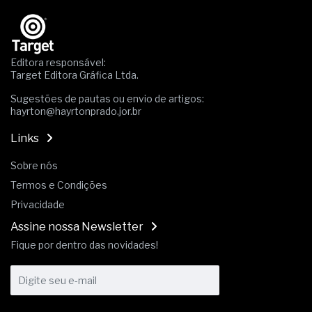
Os critérios médicos da síndrome metabólica
A prevenção clínica da coceira no ânus
Os sintomas clínicos do teratoma de ovário
O tratamento médico da síndrome da fadiga
Editora responsável:
crônica
Target Editora Gráfica Ltda.
As causas médicas da queda dos cabelos ou
Sugestões de pautas ou envio de artigos:
calvície
hayrton@hayrtonprado.jor.br
Quando a gestão é o obstáculo para o resultado
positivo
Links
Os procedimentos para a inspeção em estruturas
hidráulicas de concreto de obras
Sobre nós
O movimento regular reduz em 19% o risco de
Termos e Condições
morte precoce e melhora o metabolismo
O desenvolvimento de indicadores nas atividades
Privacidade
de governança das organizações
Assine nossa Newsletter
O desenho industrial ganha espaço como
Fique por dentro das novidades!
estratégia competitiva nas empresas
As variações dimensionais dos produtos de
materiais cimentícios com fibra de vidro
A próxima vantagem competitiva não está no
modelo de IA