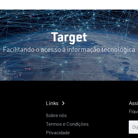
19% o risco de morte precoce e
res nas atividades de
paço como estratégia
Target
 produtos de materiais
Facilitando o acesso à informação tecnológica
a não está no modelo de IA
dor B2B e a venda complexa
Links
Ass
Fiqu
Sobre nós
Termos e Condições
Privacidade