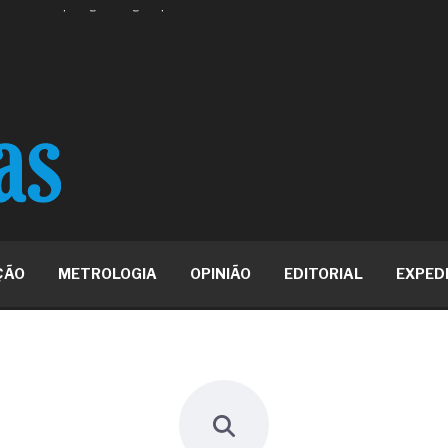
 ou apenas reage aos problemas?
unda a frio in situ com emulsão
e má-fé para tentar criar uma
NBR ISO
ome metabólica
 no ânus
ma de ovário
me da fadiga crônica
s cabelos ou calvície
para o resultado positivo
ção em estruturas hidráulicas de
ÇÃO
METROLOGIA
OPINIÃO
EDITORIAL
EXPED
19% o risco de morte precoce e
res nas atividades de
paço como estratégia
 produtos de materiais