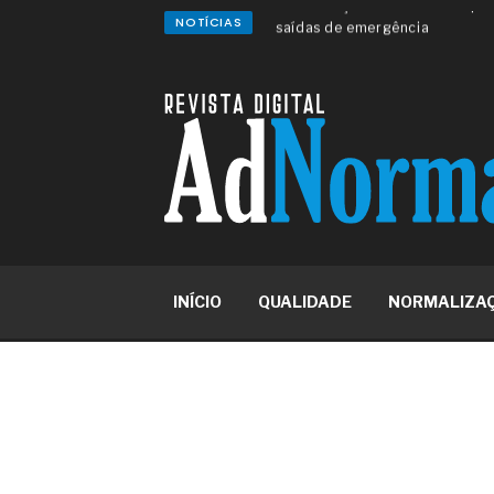
NOTÍCIAS
A sua indústria toma decisões
Os serviços de reciclagem prof
asfáltica
Os gestores da ABNT litigam d
reserva de mercado sobre as 
Os critérios médicos da síndr
A prevenção clínica da coceira
Os sintomas clínicos do terato
O tratamento médico da síndro
As causas médicas da queda do
Quando a gestão é o obstáculo 
Os procedimentos para a inspe
INÍCIO
QUALIDADE
NORMALIZA
concreto de obras
O movimento regular reduz em 
melhora o metabolismo
O desenvolvimento de indicado
governança das organizações
O desenho industrial ganha es
competitiva nas empresas
As variações dimensionais dos
cimentícios com fibra de vidro