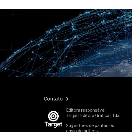
O movimento regular reduz em 
melhora o metabolismo
O desenvolvimento de indicado
governança das organizações
O desenho industrial ganha es
competitiva nas empresas
As variações dimensionais dos
cimentícios com fibra de vidro
A próxima vantagem competitiv
A IA elevou a régua do compra
ficou ainda mais humana
Contato
Editora responsável:
Target Editora Gráfica Ltda.
Sugestões de pautas ou
envio de artigos: