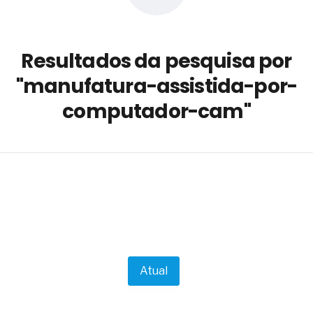
a não está no modelo de IA
dor B2B e a venda complexa
Resultados da pesquisa por
 massa dos fios, cabos e
"manufatura-assistida-por-
as com tipologia de giro para as
computador-cam"
 ou apenas reage aos problemas?
unda a frio in situ com emulsão
e má-fé para tentar criar uma
NBR ISO
ome metabólica
 no ânus
ma de ovário
me da fadiga crônica
s cabelos ou calvície
para o resultado positivo
Atual
ção em estruturas hidráulicas de