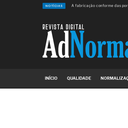
NOTÍCIAS
A sua indústria toma decisões
Os serviços de reciclagem prof
asfáltica
Os gestores da ABNT litigam d
reserva de mercado sobre as 
Os critérios médicos da síndr
A prevenção clínica da coceira
Os sintomas clínicos do terato
O tratamento médico da síndro
As causas médicas da queda do
Quando a gestão é o obstáculo 
Os procedimentos para a inspe
INÍCIO
QUALIDADE
NORMALIZA
concreto de obras
O movimento regular reduz em 
melhora o metabolismo
O desenvolvimento de indicado
governança das organizações
O desenho industrial ganha es
competitiva nas empresas
As variações dimensionais dos
cimentícios com fibra de vidro