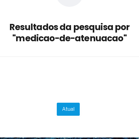
a não está no modelo de IA
dor B2B e a venda complexa
Resultados da pesquisa por
 massa dos fios, cabos e
"medicao-de-atenuacao"
as com tipologia de giro para as
 ou apenas reage aos problemas?
unda a frio in situ com emulsão
e má-fé para tentar criar uma
NBR ISO
ome metabólica
 no ânus
ma de ovário
me da fadiga crônica
Atual
s cabelos ou calvície
para o resultado positivo
ção em estruturas hidráulicas de