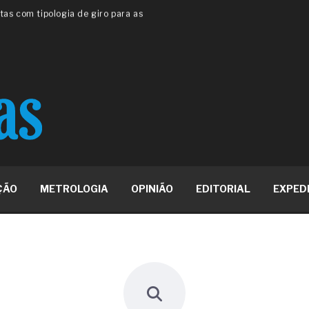
 ou apenas reage aos problemas?
unda a frio in situ com emulsão
e má-fé para tentar criar uma
NBR ISO
ome metabólica
 no ânus
ma de ovário
me da fadiga crônica
s cabelos ou calvície
para o resultado positivo
ção em estruturas hidráulicas de
ÇÃO
METROLOGIA
OPINIÃO
EDITORIAL
EXPED
19% o risco de morte precoce e
res nas atividades de
paço como estratégia
 produtos de materiais