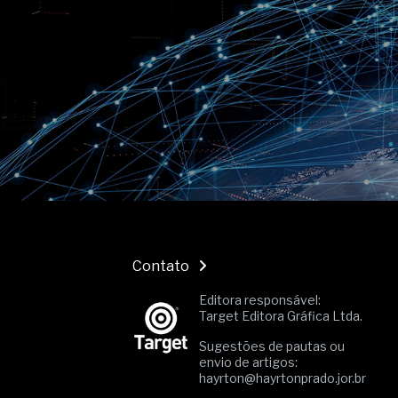
O movimento regular reduz em 
melhora o metabolismo
O desenvolvimento de indicado
governança das organizações
O desenho industrial ganha es
competitiva nas empresas
As variações dimensionais dos
cimentícios com fibra de vidro
A próxima vantagem competitiv
A IA elevou a régua do compra
ficou ainda mais humana
Contato
Editora responsável:
Target Editora Gráfica Ltda.
Sugestões de pautas ou
envio de artigos:
hayrton@hayrtonprado.jor.br