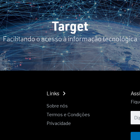
19% o risco de morte precoce e
res nas atividades de
Target
paço como estratégia
Facilitando o acesso à informação tecnológica
 produtos de materiais
a não está no modelo de IA
dor B2B e a venda complexa
Links
Ass
Fiqu
Sobre nós
Termos e Condições
Privacidade