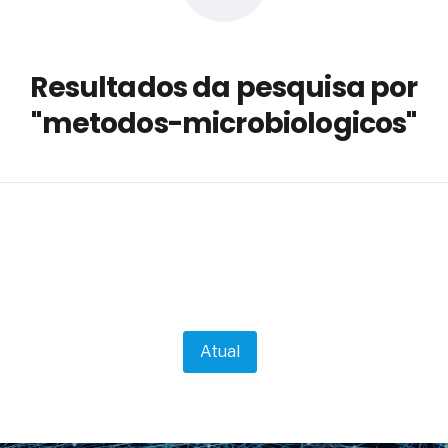
a não está no modelo de IA
dor B2B e a venda complexa
Resultados da pesquisa por
 massa dos fios, cabos e
"metodos-microbiologicos"
as com tipologia de giro para as
 ou apenas reage aos problemas?
unda a frio in situ com emulsão
e má-fé para tentar criar uma
NBR ISO
ome metabólica
 no ânus
ma de ovário
me da fadiga crônica
Atual
s cabelos ou calvície
para o resultado positivo
ção em estruturas hidráulicas de