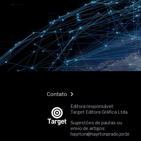
O movimento regular reduz em 
melhora o metabolismo
O desenvolvimento de indicado
governança das organizações
O desenho industrial ganha es
competitiva nas empresas
As variações dimensionais dos
cimentícios com fibra de vidro
A próxima vantagem competitiv
A IA elevou a régua do compra
ficou ainda mais humana
Contato
Editora responsável:
Target Editora Gráfica Ltda.
Sugestões de pautas ou
envio de artigos:
hayrton@hayrtonprado.jor.br