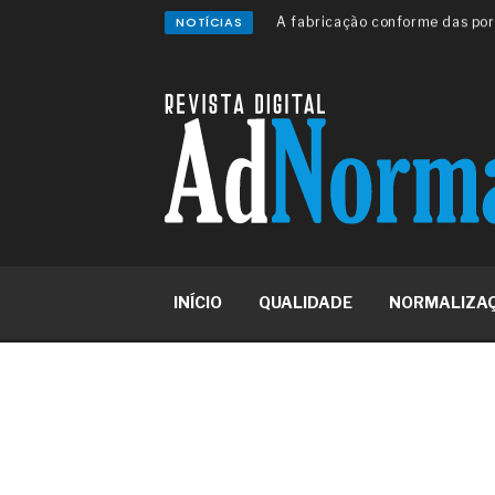
NOTÍCIAS
A sua indústria toma decisões
Os serviços de reciclagem prof
asfáltica
Os gestores da ABNT litigam d
reserva de mercado sobre as 
Os critérios médicos da síndr
A prevenção clínica da coceira
Os sintomas clínicos do terato
O tratamento médico da síndro
As causas médicas da queda do
Quando a gestão é o obstáculo 
Os procedimentos para a inspe
INÍCIO
QUALIDADE
NORMALIZA
concreto de obras
O movimento regular reduz em 
melhora o metabolismo
O desenvolvimento de indicado
governança das organizações
O desenho industrial ganha es
competitiva nas empresas
As variações dimensionais dos
cimentícios com fibra de vidro