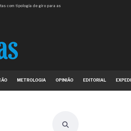
 ou apenas reage aos problemas?
unda a frio in situ com emulsão
e má-fé para tentar criar uma
NBR ISO
ome metabólica
 no ânus
ma de ovário
me da fadiga crônica
s cabelos ou calvície
para o resultado positivo
ção em estruturas hidráulicas de
ÇÃO
METROLOGIA
OPINIÃO
EDITORIAL
EXPED
19% o risco de morte precoce e
res nas atividades de
paço como estratégia
 produtos de materiais