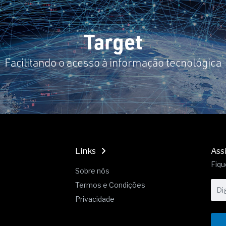
19% o risco de morte precoce e
res nas atividades de
Target
paço como estratégia
Facilitando o acesso à informação tecnológica
 produtos de materiais
a não está no modelo de IA
dor B2B e a venda complexa
Links
Ass
Fiqu
Sobre nós
Termos e Condições
Privacidade