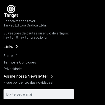
Os critérios médicos da síndrome metabólica
A prevenção clínica da coceira no ânus
Os sintomas clínicos do teratoma de ovário
O tratamento médico da síndrome da fadiga
Editora responsável:
crônica
Target Editora Gráfica Ltda.
As causas médicas da queda dos cabelos ou
Sugestões de pautas ou envio de artigos:
calvície
hayrton@hayrtonprado.jor.br
Quando a gestão é o obstáculo para o resultado
positivo
Links
Os procedimentos para a inspeção em estruturas
hidráulicas de concreto de obras
Sobre nós
O movimento regular reduz em 19% o risco de
Termos e Condições
morte precoce e melhora o metabolismo
O desenvolvimento de indicadores nas atividades
Privacidade
de governança das organizações
Assine nossa Newsletter
O desenho industrial ganha espaço como
Fique por dentro das novidades!
estratégia competitiva nas empresas
As variações dimensionais dos produtos de
materiais cimentícios com fibra de vidro
A próxima vantagem competitiva não está no
modelo de IA