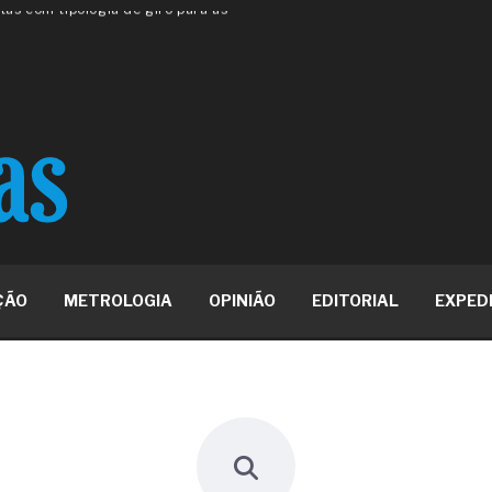
 ou apenas reage aos problemas?
unda a frio in situ com emulsão
e má-fé para tentar criar uma
NBR ISO
ome metabólica
 no ânus
ma de ovário
me da fadiga crônica
s cabelos ou calvície
para o resultado positivo
ção em estruturas hidráulicas de
ÇÃO
METROLOGIA
OPINIÃO
EDITORIAL
EXPED
19% o risco de morte precoce e
res nas atividades de
paço como estratégia
 produtos de materiais