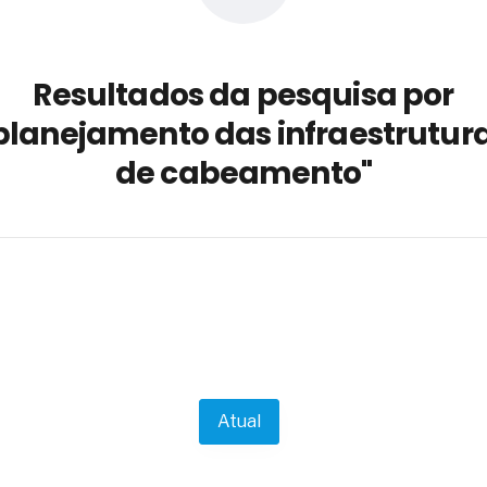
a não está no modelo de IA
dor B2B e a venda complexa
Resultados da pesquisa por
 massa dos fios, cabos e
planejamento das infraestrutur
as com tipologia de giro para as
de cabeamento"
 ou apenas reage aos problemas?
unda a frio in situ com emulsão
e má-fé para tentar criar uma
NBR ISO
ome metabólica
 no ânus
ma de ovário
me da fadiga crônica
s cabelos ou calvície
para o resultado positivo
Atual
ção em estruturas hidráulicas de