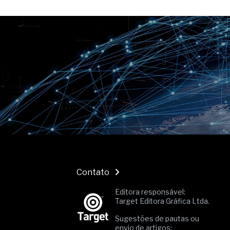
O movimento regular reduz em 
melhora o metabolismo
O desenvolvimento de indicado
governança das organizações
O desenho industrial ganha es
competitiva nas empresas
As variações dimensionais dos
cimentícios com fibra de vidro
A próxima vantagem competitiv
A IA elevou a régua do compra
ficou ainda mais humana
Contato
Editora responsável:
Target Editora Gráfica Ltda.
Sugestões de pautas ou
envio de artigos: