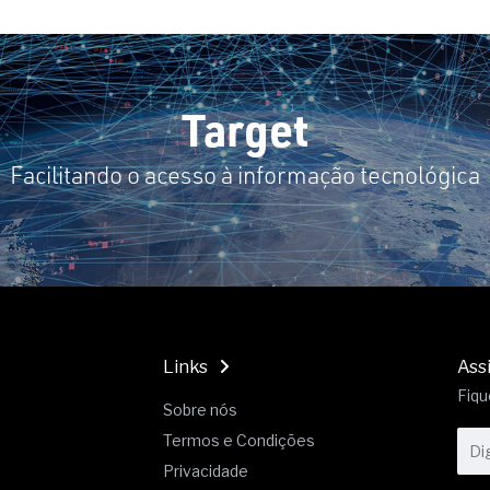
19% o risco de morte precoce e
res nas atividades de
paço como estratégia
Target
 produtos de materiais
Facilitando o acesso à informação tecnológica
a não está no modelo de IA
dor B2B e a venda complexa
Links
Ass
Fiqu
Sobre nós
Termos e Condições
Privacidade