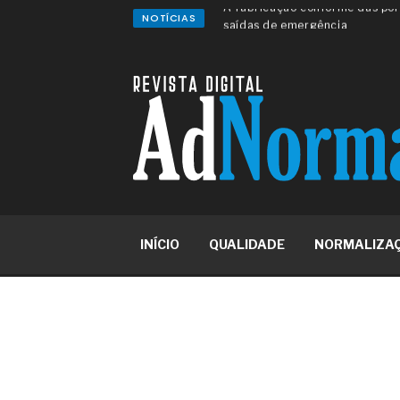
NOTÍCIAS
A sua indústria toma decisões
Os serviços de reciclagem prof
asfáltica
Os gestores da ABNT litigam d
reserva de mercado sobre as 
Os critérios médicos da síndr
A prevenção clínica da coceira
Os sintomas clínicos do terato
O tratamento médico da síndro
As causas médicas da queda do
Quando a gestão é o obstáculo 
Os procedimentos para a inspe
INÍCIO
QUALIDADE
NORMALIZA
concreto de obras
O movimento regular reduz em 
melhora o metabolismo
O desenvolvimento de indicado
governança das organizações
O desenho industrial ganha es
competitiva nas empresas
As variações dimensionais dos
cimentícios com fibra de vidro