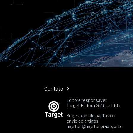
O movimento regular reduz em 
melhora o metabolismo
O desenvolvimento de indicado
governança das organizações
O desenho industrial ganha es
competitiva nas empresas
As variações dimensionais dos
cimentícios com fibra de vidro
A próxima vantagem competitiv
A IA elevou a régua do compra
ficou ainda mais humana
Contato
Editora responsável:
Target Editora Gráfica Ltda.
Sugestões de pautas ou
envio de artigos:
hayrton@hayrtonprado.jor.br