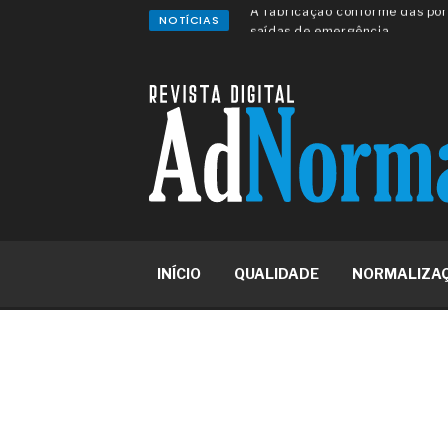
NOTÍCIAS
A sua indústria toma decisões
Os serviços de reciclagem prof
asfáltica
Os gestores da ABNT litigam d
reserva de mercado sobre as 
Os critérios médicos da síndr
A prevenção clínica da coceira
Os sintomas clínicos do terato
O tratamento médico da síndro
As causas médicas da queda do
Quando a gestão é o obstáculo 
Os procedimentos para a inspe
INÍCIO
QUALIDADE
NORMALIZA
concreto de obras
O movimento regular reduz em 
melhora o metabolismo
O desenvolvimento de indicado
governança das organizações
O desenho industrial ganha es
competitiva nas empresas
As variações dimensionais dos
cimentícios com fibra de vidro