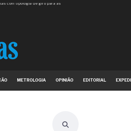
 ou apenas reage aos problemas?
unda a frio in situ com emulsão
e má-fé para tentar criar uma
NBR ISO
ome metabólica
 no ânus
ma de ovário
me da fadiga crônica
s cabelos ou calvície
para o resultado positivo
ção em estruturas hidráulicas de
ÇÃO
METROLOGIA
OPINIÃO
EDITORIAL
EXPED
19% o risco de morte precoce e
res nas atividades de
paço como estratégia
 produtos de materiais