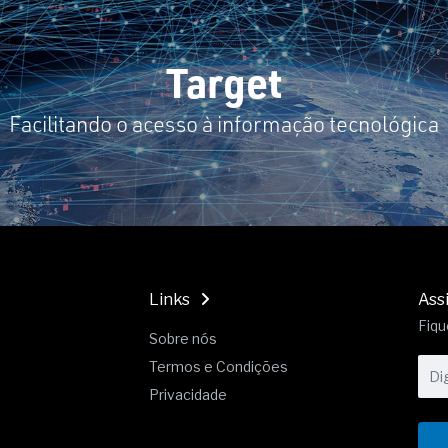
19% o risco de morte precoce e
res nas atividades de
Target
paço como estratégia
Facilitando o acesso à informação tecnológica
 produtos de materiais
a não está no modelo de IA
dor B2B e a venda complexa
Links
Ass
Fiqu
Sobre nós
Termos e Condições
Privacidade