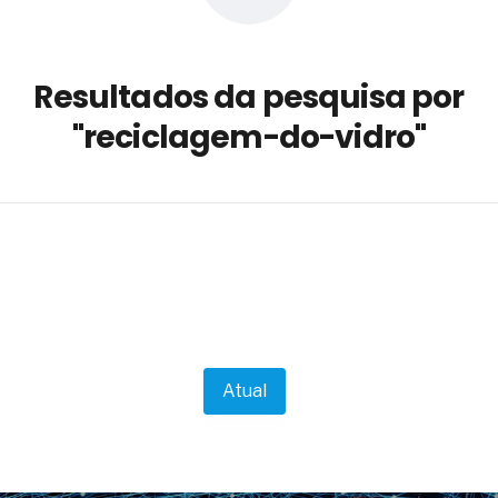
a não está no modelo de IA
dor B2B e a venda complexa
Resultados da pesquisa por
 massa dos fios, cabos e
"reciclagem-do-vidro"
as com tipologia de giro para as
 ou apenas reage aos problemas?
unda a frio in situ com emulsão
e má-fé para tentar criar uma
NBR ISO
ome metabólica
 no ânus
ma de ovário
me da fadiga crônica
Atual
s cabelos ou calvície
para o resultado positivo
ção em estruturas hidráulicas de