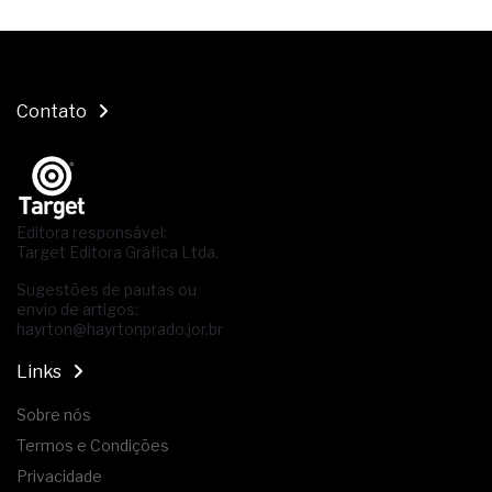
Contato
Editora responsável:
Target Editora Gráfica Ltda.
Sugestões de pautas ou
envio de artigos:
hayrton@hayrtonprado.jor.br
Links
Sobre nós
Termos e Condições
Privacidade