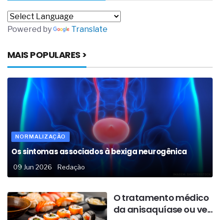
Powered by
Translate
MAIS POPULARES >
NORMALIZAÇÃO
Os sintomas associados à bexiga neurogênica
09 Jun 2026
Redação
O tratamento médico
da anisaquíase ou ve...