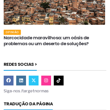
OPINIÃO
Narcocidade maravilhosa: um oásis de
A
problemas ou um deserto de soluções?
v
REDES SOCIAS >
Siga-nos /targetnormas
TRADUÇÃO DA PÁGINA