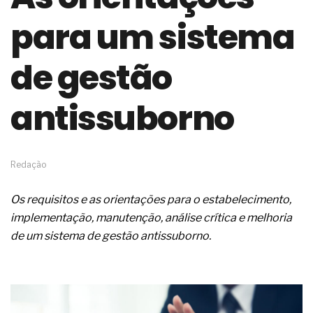
de governança das organizações
para um sistema
O desenho industrial ganha espaço como
estratégia competitiva nas empresas
As variações dimensionais dos produtos de
de gestão
materiais cimentícios com fibra de vidro
A próxima vantagem competitiva não está no
modelo de IA
antissuborno
A IA elevou a régua do comprador B2B e a venda
complexa ficou ainda mais humana
A verificação dimensional e de massa dos fios,
cabos e condutores elétricos
Redação
A fabricação conforme das portas com tipologia
de giro para as saídas de emergência
Os requisitos e as orientações para o estabelecimento,
A sua indústria toma decisões ou apenas reage
aos problemas?
implementação, manutenção, análise crítica e melhoria
Os serviços de reciclagem profunda a frio in situ
de um sistema de gestão antissuborno.
com emulsão asfáltica
Os gestores da ABNT litigam de má-fé para
tentar criar uma reserva de mercado sobre as
NBR ISO
Os critérios médicos da síndrome metabólica