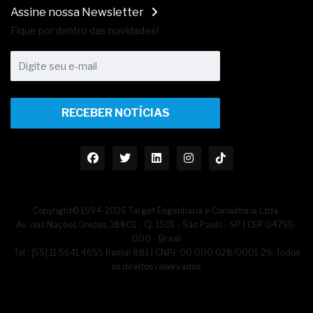
Assine nossa Newsletter
Fique por dentro das novidades!
RECEBER NOTÍCIAS
Copyright© 1994-2026 Target Engenharia e Consultoria Ltda.
Av. das Nações Unidas, 18801 - Cj. 1501 - São Paulo - SP | CEP 04795-
000 - Brasil
Tel.: [55] 11 5641.4655 Ramal 881 | CNPJ: 00.000.028/0001-29. Todos
os direitos reservados.