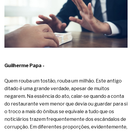
A prevenção clínica da coceira no ânus
Os sintomas clínicos do teratoma de ovário
O tratamento médico da síndrome da fadiga
crônica
As causas médicas da queda dos cabelos ou
calvície
Quando a gestão é o obstáculo para o resultado
positivo
Os procedimentos para a inspeção em estruturas
hidráulicas de concreto de obras
O movimento regular reduz em 19% o risco de
Guilherme Papa -
morte precoce e melhora o metabolismo
O desenvolvimento de indicadores nas atividades
Quem rouba um tostão, rouba um milhão. Este antigo
de governança das organizações
ditado é uma grande verdade, apesar de muitos
O desenho industrial ganha espaço como
estratégia competitiva nas empresas
negarem. Na essência do ato, calar-se quando a conta
As variações dimensionais dos produtos de
do restaurante vem menor que devia ou guardar para si
materiais cimentícios com fibra de vidro
o troco a mais do ônibus se equivale a tudo que os
A próxima vantagem competitiva não está no
noticiários trazem frequentemente dos escândalos de
modelo de IA
corrupção. Em diferentes proporções, evidentemente,
A IA elevou a régua do comprador B2B e a venda