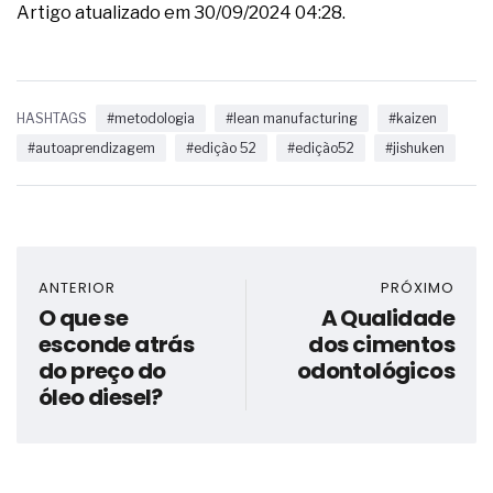
Artigo atualizado em 30/09/2024 04:28.
HASHTAGS
#metodologia
#lean manufacturing
#kaizen
#autoaprendizagem
#edição 52
#edição52
#jishuken
ANTERIOR
PRÓXIMO
O que se
A Qualidade
esconde atrás
dos cimentos
do preço do
odontológicos
óleo diesel?