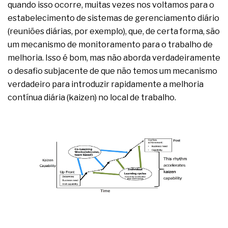
quando isso ocorre, muitas vezes nos voltamos para o
A prevenção clínica da coceira no ânus
Os sintomas clínicos do teratoma de ovário
estabelecimento de sistemas de gerenciamento diário
O tratamento médico da síndrome da fadiga
(reuniões diárias, por exemplo), que, de certa forma, são
crônica
um mecanismo de monitoramento para o trabalho de
As causas médicas da queda dos cabelos ou
melhoria. Isso é bom, mas não aborda verdadeiramente
calvície
Quando a gestão é o obstáculo para o resultado
o desafio subjacente de que não temos um mecanismo
positivo
verdadeiro para introduzir rapidamente a melhoria
Os procedimentos para a inspeção em estruturas
contínua diária (kaizen) no local de trabalho.
hidráulicas de concreto de obras
O movimento regular reduz em 19% o risco de
morte precoce e melhora o metabolismo
O desenvolvimento de indicadores nas atividades
de governança das organizações
O desenho industrial ganha espaço como
estratégia competitiva nas empresas
As variações dimensionais dos produtos de
materiais cimentícios com fibra de vidro
A próxima vantagem competitiva não está no
modelo de IA
A IA elevou a régua do comprador B2B e a venda