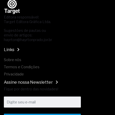
Editora responsável:
Target Editora Gráfica Ltda.
Sugestões de pautas ou
envio de artigos:
hayrton@hayrtonprado.jor.br
Links
Sobre nós
Termos e Condições
Privacidade
Assine nossa Newsletter
Fique por dentro das novidades!