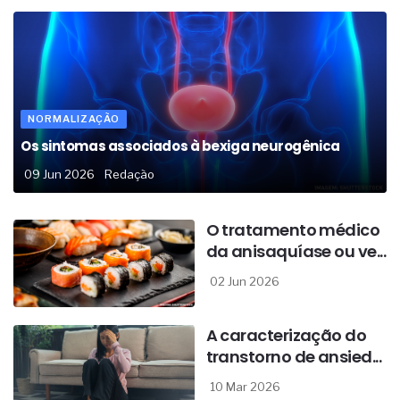
NORMALIZAÇÃO
Os sintomas associados à bexiga neurogênica
09 Jun 2026
Redação
O tratamento médico
da anisaquíase ou ve...
02 Jun 2026
A caracterização do
transtorno de ansied...
10 Mar 2026