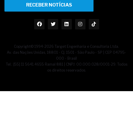
RECEBER NOTÍCIAS
Copyright© 1994-2026 Target Engenharia e Consultoria Ltda.
Av. das Nações Unidas, 18801 - Cj. 1501 - São Paulo - SP | CEP 04795-
000 - Brasil
Tel.: [55] 11 5641.4655 Ramal 881 | CNPJ: 00.000.028/0001-29. Todos
os direitos reservados.