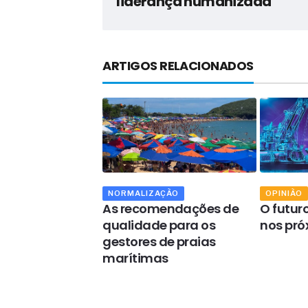
liderança humanizada
ARTIGOS RELACIONADOS
AÇÃO
NORMALIZAÇÃO
OPINIÃO
ragem das
As recomendações de
O futur
 primas dos
qualidade para os
nos pró
 refratários
gestores de praias
marítimas