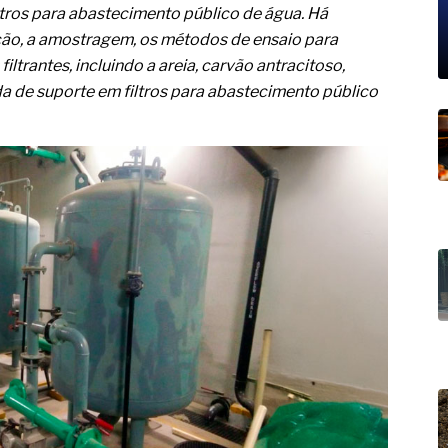
19% o risco de morte precoce e
tros para abastecimento público de água. Há
ação, a amostragem, os métodos de ensaio para
res nas atividades de
iltrantes, incluindo a areia, carvão antracitoso,
paço como estratégia
a de suporte em filtros para abastecimento público
 produtos de materiais
a não está no modelo de IA
dor B2B e a venda complexa