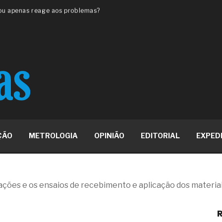
 ou apenas reage aos problemas?
unda a frio in situ com emulsão
e má-fé para tentar criar uma
NBR ISO
ome metabólica
 no ânus
ma de ovário
me da fadiga crônica
s cabelos ou calvície
para o resultado positivo
ção em estruturas hidráulicas de
ÇÃO
METROLOGIA
OPINIÃO
EDITORIAL
EXPED
19% o risco de morte precoce e
res nas atividades de
ações e os ensaios de recebimento e aplicação dos materiai
paço como estratégia
R
 produtos de materiais