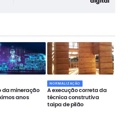
digital
NORMALIZAÇÃO
OPINIÃ
o da mineração
A execução correta da
O futu
ximos anos
técnica construtiva
exige 
taipa de pilão
com a 
autoc