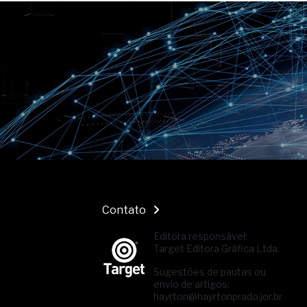
Contato
Editora responsável:
Target Editora Gráfica Ltda.
Sugestões de pautas ou
envio de artigos:
hayrton@hayrtonprado.jor.br