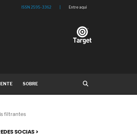
ISSN 2595-3362
|
Entre aqui
IENTE
SOBRE
s filtrantes
EDES SOCIAS >