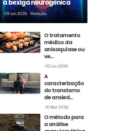
à bexiga neurogênica
09 Jun 2026
Redação
O tratamento
médico da
anisaquíase ou
ve...
02 Jun 2026
A
caracterização
do transtorno
de ansied...
10 Mar 2026
O método para
a análise