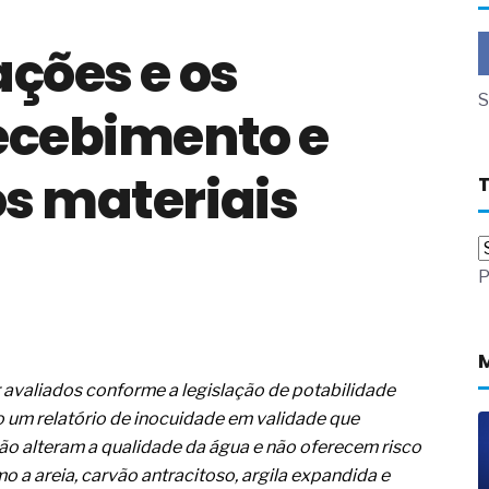
a não está no modelo de IA
ações e os
dor B2B e a venda complexa
 massa dos fios, cabos e
S
recebimento e
as com tipologia de giro para as
s materiais
 ou apenas reage aos problemas?
unda a frio in situ com emulsão
e má-fé para tentar criar uma
P
NBR ISO
ome metabólica
 no ânus
ma de ovário
me da fadiga crônica
 avaliados conforme a legislação de potabilidade
s cabelos ou calvície
do um relatório de inocuidade em validade que
para o resultado positivo
ção em estruturas hidráulicas de
ão alteram a qualidade da água e não oferecem risco
omo a areia, carvão antracitoso, argila expandida e