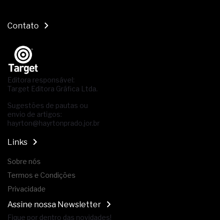
Contato
Editora responsável:
Target Editora Gráfica Ltda.
Sugestões de pautas ou
envio de artigos:
hayrton@hayrtonprado.jor.br
Links
Sobre nós
Termos e Condições
Privacidade
Assine nossa Newsletter
Fique por dentro das novidades!