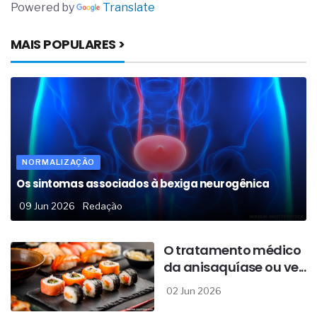
Powered by
Translate
MAIS POPULARES >
NORMALIZAÇÃO
Os sintomas associados à bexiga neurogênica
09 Jun 2026
Redação
O tratamento médico
da anisaquíase ou ve...
02 Jun 2026