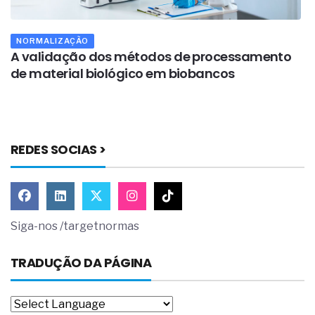
NORMALIZAÇÃO
A validação dos métodos de processamento
S
de material biológico em biobancos
s
REDES SOCIAS >
Siga-nos /targetnormas
TRADUÇÃO DA PÁGINA