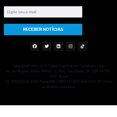
RECEBER NOTÍCIAS
Copyright© 1994-2026 Target Engenharia e Consultoria Ltda.
Av. das Nações Unidas, 18801 - Cj. 1501 - São Paulo - SP | CEP 04795-
000 - Brasil
Tel.: [55] 11 5641.4655 Ramal 881 | CNPJ: 00.000.028/0001-29. Todos
os direitos reservados.