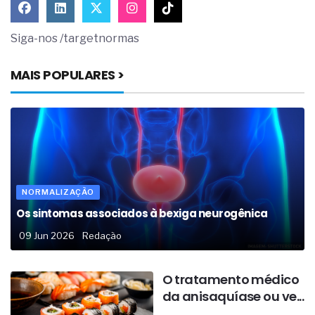
Siga-nos /targetnormas
MAIS POPULARES >
NORMALIZAÇÃO
Os sintomas associados à bexiga neurogênica
09 Jun 2026
Redação
O tratamento médico
da anisaquíase ou ve...