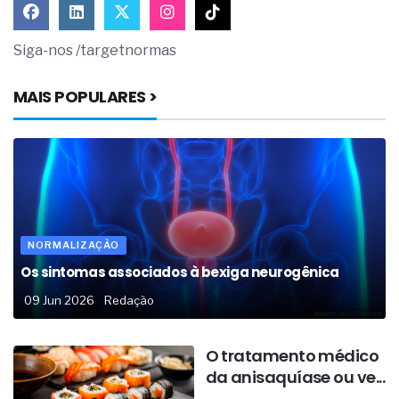
Siga-nos /targetnormas
MAIS POPULARES >
NORMALIZAÇÃO
Os sintomas associados à bexiga neurogênica
09 Jun 2026
Redação
O tratamento médico
da anisaquíase ou ve...