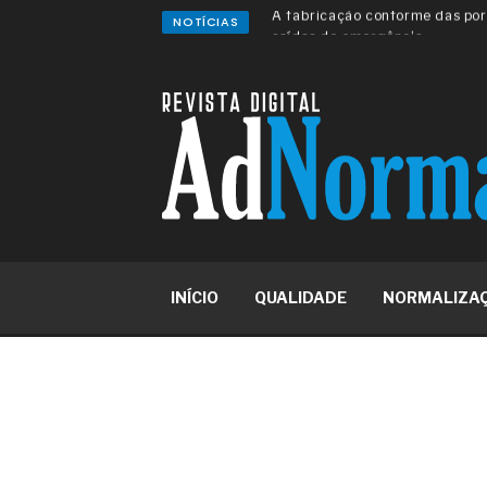
NOTÍCIAS
A sua indústria toma decisões
Os serviços de reciclagem prof
asfáltica
Os gestores da ABNT litigam d
reserva de mercado sobre as 
Os critérios médicos da síndr
A prevenção clínica da coceira
Os sintomas clínicos do terato
O tratamento médico da síndro
As causas médicas da queda do
Quando a gestão é o obstáculo 
Os procedimentos para a inspe
INÍCIO
QUALIDADE
NORMALIZA
concreto de obras
O movimento regular reduz em 
melhora o metabolismo
O desenvolvimento de indicado
governança das organizações
O desenho industrial ganha es
competitiva nas empresas
As variações dimensionais dos
cimentícios com fibra de vidro