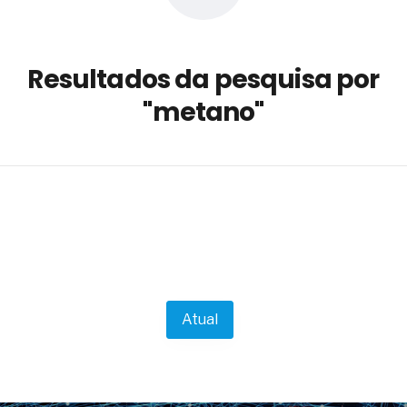
a não está no modelo de IA
dor B2B e a venda complexa
Resultados da pesquisa por
 massa dos fios, cabos e
"metano"
as com tipologia de giro para as
 ou apenas reage aos problemas?
unda a frio in situ com emulsão
e má-fé para tentar criar uma
NBR ISO
ome metabólica
 no ânus
ma de ovário
me da fadiga crônica
Atual
s cabelos ou calvície
para o resultado positivo
ção em estruturas hidráulicas de