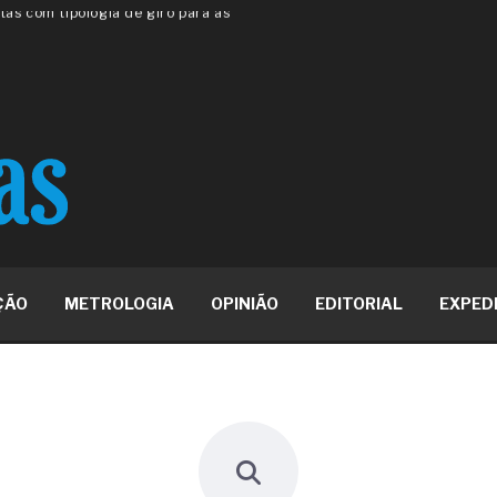
 ou apenas reage aos problemas?
unda a frio in situ com emulsão
e má-fé para tentar criar uma
NBR ISO
ome metabólica
 no ânus
ma de ovário
me da fadiga crônica
s cabelos ou calvície
para o resultado positivo
ção em estruturas hidráulicas de
ÇÃO
METROLOGIA
OPINIÃO
EDITORIAL
EXPED
19% o risco de morte precoce e
res nas atividades de
paço como estratégia
 produtos de materiais