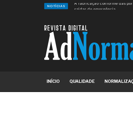
NOTÍCIAS
A sua indústria toma decisões
Os serviços de reciclagem prof
asfáltica
Os gestores da ABNT litigam d
reserva de mercado sobre as 
Os critérios médicos da síndr
A prevenção clínica da coceira
Os sintomas clínicos do terato
O tratamento médico da síndro
As causas médicas da queda do
Quando a gestão é o obstáculo 
Os procedimentos para a inspe
INÍCIO
QUALIDADE
NORMALIZA
concreto de obras
O movimento regular reduz em 
melhora o metabolismo
O desenvolvimento de indicado
governança das organizações
O desenho industrial ganha es
competitiva nas empresas
As variações dimensionais dos
cimentícios com fibra de vidro