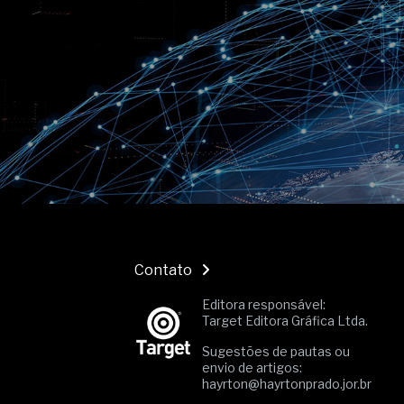
O movimento regular reduz em 
melhora o metabolismo
O desenvolvimento de indicado
governança das organizações
O desenho industrial ganha es
competitiva nas empresas
As variações dimensionais dos
cimentícios com fibra de vidro
A próxima vantagem competitiv
A IA elevou a régua do compra
ficou ainda mais humana
Contato
Editora responsável:
Target Editora Gráfica Ltda.
Sugestões de pautas ou
envio de artigos:
hayrton@hayrtonprado.jor.br