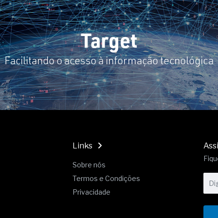
19% o risco de morte precoce e
res nas atividades de
Target
paço como estratégia
Facilitando o acesso à informação tecnológica
 produtos de materiais
a não está no modelo de IA
dor B2B e a venda complexa
Links
Ass
Fiqu
Sobre nós
Termos e Condições
Privacidade