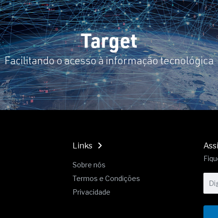
19% o risco de morte precoce e
res nas atividades de
Target
paço como estratégia
Facilitando o acesso à informação tecnológica
 produtos de materiais
a não está no modelo de IA
dor B2B e a venda complexa
Links
Ass
Fiqu
Sobre nós
Termos e Condições
Privacidade