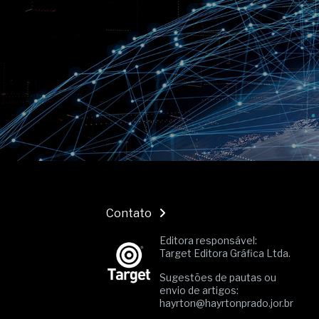
O movimento regular reduz em 
melhora o metabolismo
O desenvolvimento de indicado
governança das organizações
O desenho industrial ganha es
competitiva nas empresas
As variações dimensionais dos
cimentícios com fibra de vidro
A próxima vantagem competitiv
A IA elevou a régua do compra
ficou ainda mais humana
Contato
Editora responsável:
Target Editora Gráfica Ltda.
Sugestões de pautas ou
envio de artigos:
hayrton@hayrtonprado.jor.br