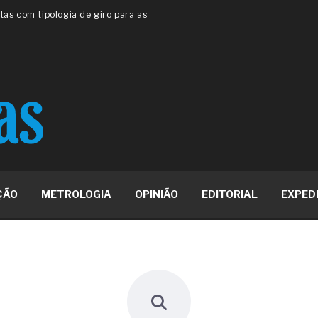
 ou apenas reage aos problemas?
unda a frio in situ com emulsão
e má-fé para tentar criar uma
NBR ISO
ome metabólica
 no ânus
ma de ovário
me da fadiga crônica
s cabelos ou calvície
para o resultado positivo
ção em estruturas hidráulicas de
ÇÃO
METROLOGIA
OPINIÃO
EDITORIAL
EXPED
19% o risco de morte precoce e
res nas atividades de
paço como estratégia
 produtos de materiais