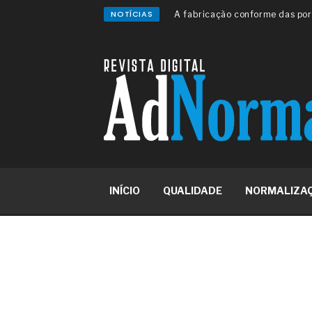
NOTÍCIAS
A sua indústria toma decisões
Os serviços de reciclagem prof
asfáltica
Os gestores da ABNT litigam d
reserva de mercado sobre as 
Os critérios médicos da síndr
A prevenção clínica da coceira
Os sintomas clínicos do terato
O tratamento médico da síndro
As causas médicas da queda do
Quando a gestão é o obstáculo 
Os procedimentos para a inspe
INÍCIO
QUALIDADE
NORMALIZA
concreto de obras
O movimento regular reduz em 
melhora o metabolismo
O desenvolvimento de indicado
governança das organizações
O desenho industrial ganha es
competitiva nas empresas
As variações dimensionais dos
cimentícios com fibra de vidro