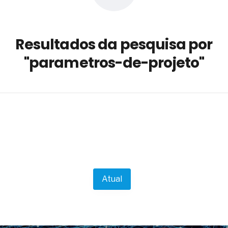
a não está no modelo de IA
dor B2B e a venda complexa
Resultados da pesquisa por
 massa dos fios, cabos e
"parametros-de-projeto"
as com tipologia de giro para as
 ou apenas reage aos problemas?
unda a frio in situ com emulsão
e má-fé para tentar criar uma
NBR ISO
ome metabólica
 no ânus
ma de ovário
me da fadiga crônica
Atual
s cabelos ou calvície
para o resultado positivo
ção em estruturas hidráulicas de