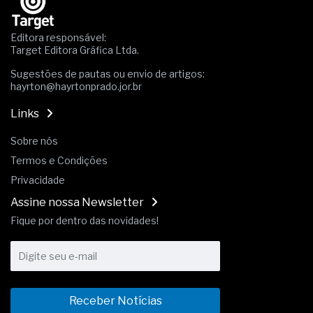
Os critérios médicos da síndrome metabólica
A prevenção clínica da coceira no ânus
Editora responsável:
Os sintomas clínicos do teratoma de ovário
Target Editora Gráfica Ltda.
O tratamento médico da síndrome da fadiga
Sugestões de pautas ou envio de artigos:
crônica
hayrton@hayrtonprado.jor.br
As causas médicas da queda dos cabelos ou
calvície
Links
Quando a gestão é o obstáculo para o resultado
positivo
Sobre nós
Os procedimentos para a inspeção em estruturas
Termos e Condições
hidráulicas de concreto de obras
O movimento regular reduz em 19% o risco de
Privacidade
morte precoce e melhora o metabolismo
Assine nossa Newsletter
O desenvolvimento de indicadores nas atividades
Fique por dentro das novidades!
de governança das organizações
O desenho industrial ganha espaço como
estratégia competitiva nas empresas
As variações dimensionais dos produtos de
materiais cimentícios com fibra de vidro
A próxima vantagem competitiva não está no
Receber Notícias
modelo de IA