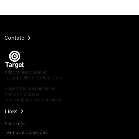
Contato
Editora responsável:
Target Editora Gráfica Ltda.
Sugestões de pautas ou
envio de artigos:
hayrton@hayrtonprado.jor.br
Links
Sobre nós
Termos e Condições