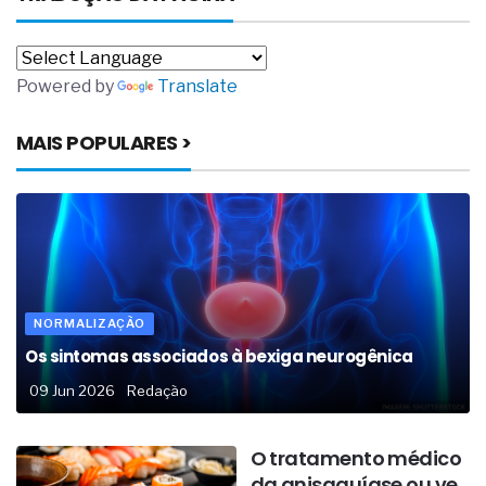
Powered by
Translate
MAIS POPULARES >
NORMALIZAÇÃO
Os sintomas associados à bexiga neurogênica
09 Jun 2026
Redação
O tratamento médico
da anisaquíase ou ve...