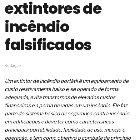
extintores de
de governança das organizações
O desenho industrial ganha espaço como
estratégia competitiva nas empresas
incêndio
As variações dimensionais dos produtos de
materiais cimentícios com fibra de vidro
falsificados
A próxima vantagem competitiva não está no
modelo de IA
A IA elevou a régua do comprador B2B e a venda
complexa ficou ainda mais humana
A verificação dimensional e de massa dos fios,
Redação
cabos e condutores elétricos
A fabricação conforme das portas com tipologia
Um extintor de incêndio portátil é um equipamento de
de giro para as saídas de emergência
custo relativamente baixo e, se operado de forma
A sua indústria toma decisões ou apenas reage
aos problemas?
adequada, evita transtornos de elevados custos
Os serviços de reciclagem profunda a frio in situ
financeiros e a perda de vidas em um incêndio. Ele faz
com emulsão asfáltica
parte do sistema básico de segurança contra incêndio
Os gestores da ABNT litigam de má-fé para
em edificações e deve ter como características
tentar criar uma reserva de mercado sobre as
NBR ISO
principais: portabilidade, facilidade de uso, manejo e
Os critérios médicos da síndrome metabólica
operação, e tem como objetivo o combate de princípio