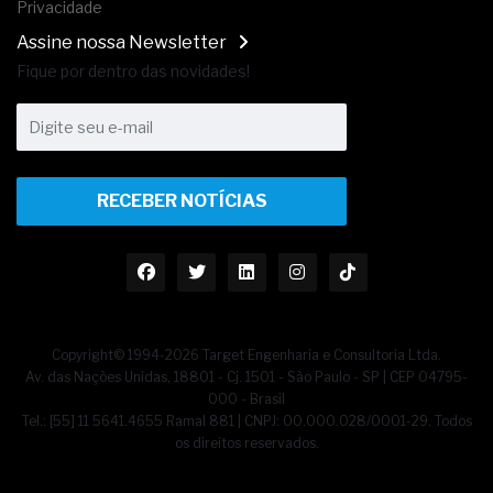
Privacidade
Assine nossa Newsletter
Fique por dentro das novidades!
RECEBER NOTÍCIAS
Copyright© 1994-2026 Target Engenharia e Consultoria Ltda.
Av. das Nações Unidas, 18801 - Cj. 1501 - São Paulo - SP | CEP 04795-
000 - Brasil
Tel.: [55] 11 5641.4655 Ramal 881 | CNPJ: 00.000.028/0001-29. Todos
os direitos reservados.