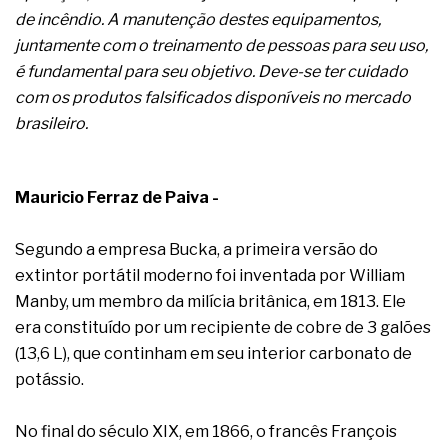
A prevenção clínica da coceira no ânus
de incêndio. A manutenção destes equipamentos,
Os sintomas clínicos do teratoma de ovário
juntamente com o treinamento de pessoas para seu uso,
O tratamento médico da síndrome da fadiga
é fundamental para seu objetivo. Deve-se ter cuidado
crônica
As causas médicas da queda dos cabelos ou
com os produtos falsificados disponíveis no mercado
calvície
brasileiro.
Quando a gestão é o obstáculo para o resultado
positivo
Os procedimentos para a inspeção em estruturas
Mauricio Ferraz de Paiva -
hidráulicas de concreto de obras
O movimento regular reduz em 19% o risco de
morte precoce e melhora o metabolismo
Segundo a empresa Bucka, a primeira versão do
O desenvolvimento de indicadores nas atividades
extintor portátil moderno foi inventada por William
de governança das organizações
Manby, um membro da milícia britânica, em 1813. Ele
O desenho industrial ganha espaço como
estratégia competitiva nas empresas
era constituído por um recipiente de cobre de 3 galões
As variações dimensionais dos produtos de
(13,6 L), que continham em seu interior carbonato de
materiais cimentícios com fibra de vidro
potássio.
A próxima vantagem competitiva não está no
modelo de IA
No final do século XIX, em 1866, o francês François
A IA elevou a régua do comprador B2B e a venda