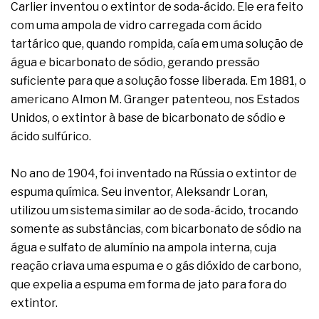
complexa ficou ainda mais humana
Carlier inventou o extintor de soda-ácido. Ele era feito
com uma ampola de vidro carregada com ácido
tartárico que, quando rompida, caía em uma solução de
água e bicarbonato de sódio, gerando pressão
suficiente para que a solução fosse liberada. Em 1881, o
americano Almon M. Granger patenteou, nos Estados
Unidos, o extintor à base de bicarbonato de sódio e
ácido sulfúrico.
No ano de 1904, foi inventado na Rússia o extintor de
espuma química. Seu inventor, Aleksandr Loran,
utilizou um sistema similar ao de soda-ácido, trocando
somente as substâncias, com bicarbonato de sódio na
água e sulfato de alumínio na ampola interna, cuja
reação criava uma espuma e o gás dióxido de carbono,
que expelia a espuma em forma de jato para fora do
extintor.