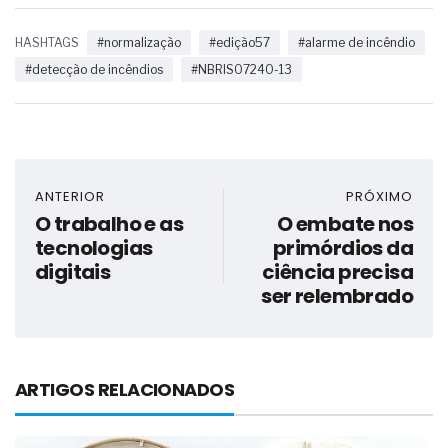
HASHTAGS
#normalização
#edição57
#alarme de incêndio
#detecção de incêndios
#NBRISO7240-13
ANTERIOR
PRÓXIMO
O trabalho e as
O embate nos
tecnologias
primórdios da
digitais
ciência precisa
ser relembrado
ARTIGOS RELACIONADOS