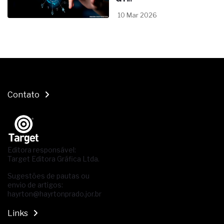
10 Mar 2026
Contato
Editora responsável:
Target Editora Gráfica Ltda.
Sugestões de pautas ou
envio de artigos:
hayrton@hayrtonprado.jor.br
Links