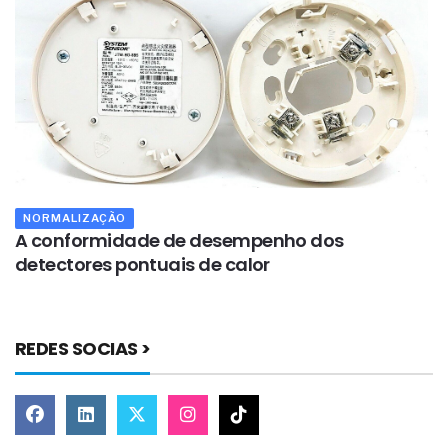
NORMALIZAÇÃO
s
A conformidade de desempenho dos
O
detectores pontuais de calor
i
REDES SOCIAS >