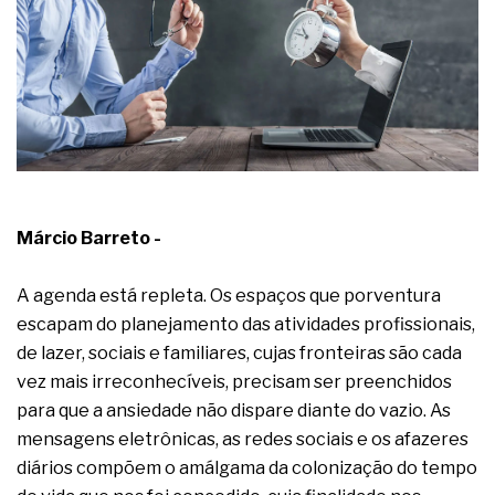
A prevenção clínica da coceira no ânus
Os sintomas clínicos do teratoma de ovário
O tratamento médico da síndrome da fadiga
crônica
As causas médicas da queda dos cabelos ou
calvície
Quando a gestão é o obstáculo para o resultado
positivo
Os procedimentos para a inspeção em estruturas
hidráulicas de concreto de obras
Márcio Barreto -
O movimento regular reduz em 19% o risco de
morte precoce e melhora o metabolismo
O desenvolvimento de indicadores nas atividades
A agenda está repleta. Os espaços que porventura
de governança das organizações
escapam do planejamento das atividades profissionais,
O desenho industrial ganha espaço como
de lazer, sociais e familiares, cujas fronteiras são cada
estratégia competitiva nas empresas
vez mais irreconhecíveis, precisam ser preenchidos
As variações dimensionais dos produtos de
materiais cimentícios com fibra de vidro
para que a ansiedade não dispare diante do vazio. As
A próxima vantagem competitiva não está no
mensagens eletrônicas, as redes sociais e os afazeres
modelo de IA
diários compõem o amálgama da colonização do tempo
A IA elevou a régua do comprador B2B e a venda