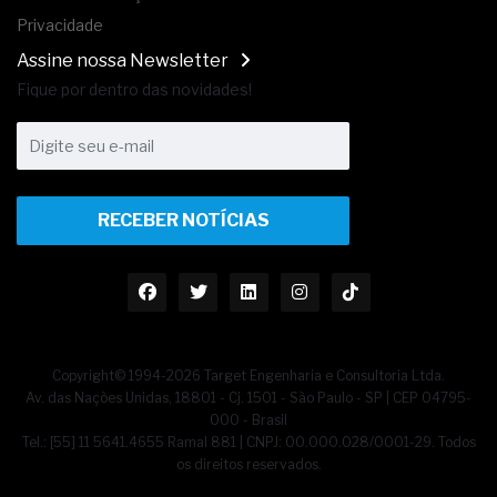
Privacidade
Assine nossa Newsletter
Fique por dentro das novidades!
RECEBER NOTÍCIAS
Copyright© 1994-2026 Target Engenharia e Consultoria Ltda.
Av. das Nações Unidas, 18801 - Cj. 1501 - São Paulo - SP | CEP 04795-
000 - Brasil
Tel.: [55] 11 5641.4655 Ramal 881 | CNPJ: 00.000.028/0001-29. Todos
os direitos reservados.