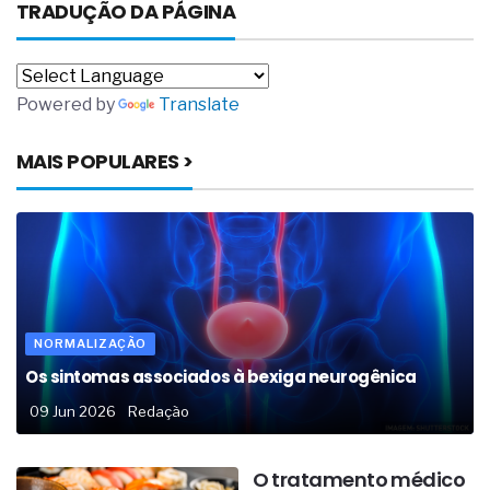
TRADUÇÃO DA PÁGINA
Powered by
Translate
MAIS POPULARES >
NORMALIZAÇÃO
Os sintomas associados à bexiga neurogênica
09 Jun 2026
Redação
O tratamento médico