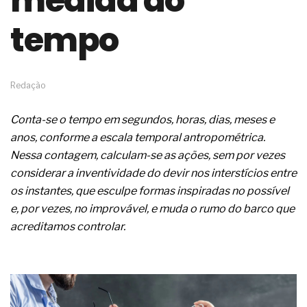
medida do
de governança das organizações
tempo
O desenho industrial ganha espaço como
estratégia competitiva nas empresas
As variações dimensionais dos produtos de
materiais cimentícios com fibra de vidro
A próxima vantagem competitiva não está no
Redação
modelo de IA
A IA elevou a régua do comprador B2B e a venda
Conta-se o tempo em segundos, horas, dias, meses e
complexa ficou ainda mais humana
anos, conforme a escala temporal antropométrica.
A verificação dimensional e de massa dos fios,
cabos e condutores elétricos
Nessa contagem, calculam-se as ações, sem por vezes
A fabricação conforme das portas com tipologia
considerar a inventividade do devir nos interstícios entre
de giro para as saídas de emergência
os instantes, que esculpe formas inspiradas no possível
A sua indústria toma decisões ou apenas reage
e, por vezes, no improvável, e muda o rumo do barco que
aos problemas?
acreditamos controlar.
Os serviços de reciclagem profunda a frio in situ
com emulsão asfáltica
Os gestores da ABNT litigam de má-fé para
tentar criar uma reserva de mercado sobre as
NBR ISO
Os critérios médicos da síndrome metabólica