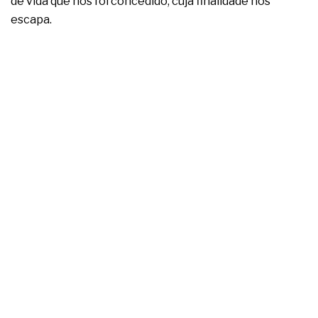
de vida que nos foi concedido, cuja finalidade nos
complexa ficou ainda mais humana
escapa.