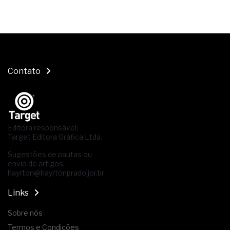
Contato
Editora responsável:
Target Editora Gráfica Ltda.
Sugestões de pautas ou
envio de artigos:
hayrton@hayrtonprado.jor.br
Links
Sobre nós
Termos e Condições