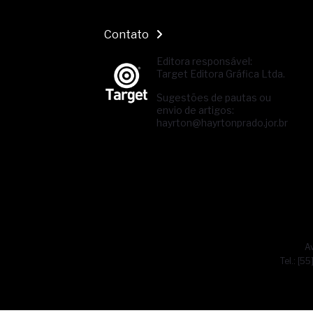
Contato
Editora responsável:
Target Editora Gráfica Ltda.
Sugestões de pautas ou
envio de artigos:
hayrton@hayrtonprado.jor.br
Av
Tel.: [