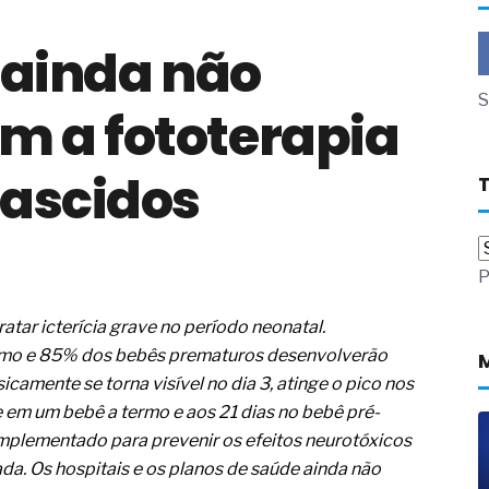
dor B2B e a venda complexa
 ainda não
 massa dos fios, cabos e
as com tipologia de giro para as
S
 a fototerapia
 ou apenas reage aos problemas?
unda a frio in situ com emulsão
ascidos
e má-fé para tentar criar uma
NBR ISO
ome metabólica
P
 no ânus
ma de ovário
tratar icterícia grave no período neonatal.
me da fadiga crônica
s cabelos ou calvície
mo e 85% dos bebês prematuros desenvolverão
para o resultado positivo
sicamente se torna visível no dia 3, atinge o pico nos
ção em estruturas hidráulicas de
de em um bebê a termo e aos 21 dias no bebê pré-
implementado para prevenir os efeitos neurotóxicos
19% o risco de morte precoce e
ada. Os hospitais e os planos de saúde ainda não