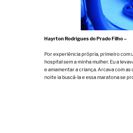
Hayrton Rodrigues do Prado Filho –
Por experiência própria, primeiro com u
hospital sem a minha mulher. Eu a leva
e amamentar a criança. Arcava com as d
noite ia buscá-la e essa maratona se p