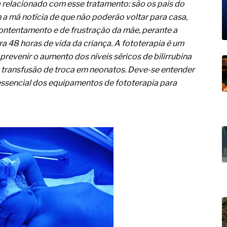
res nas atividades de
relacionado com esse tratamento: são os pais do
 má notícia de que não poderão voltar para casa,
paço como estratégia
ontentamento e de frustração da mãe, perante a
ra 48 horas de vida da criança. A fototerapia é um
 produtos de materiais
prevenir o aumento dos níveis séricos de bilirrubina
a não está no modelo de IA
 transfusão de troca em neonatos. Deve-se entender
dor B2B e a venda complexa
ssencial dos equipamentos de fototerapia para