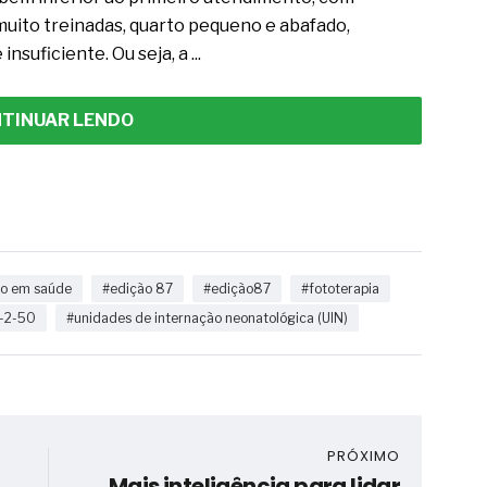
uito treinadas, quarto pequeno e abafado,
suficiente. Ou seja, a ...
TINUAR LENDO
ão em saúde
#edição 87
#edição87
#fototerapia
-2-50
#unidades de internação neonatológica (UIN)
PRÓXIMO
Mais inteligência para lidar