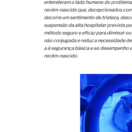
O desenvolvimento de indicado
entenderam o lado humano do problema 
governança das organizações
recém-nascido que, decepcionados com a
O desenho industrial ganha es
decorre um sentimento de tristeza, desc
competitiva nas empresas
suspensão da alta hospitalar prevista pa
As variações dimensionais dos
cimentícios com fibra de vidro
método seguro e eficaz para diminuir ou 
A próxima vantagem competitiv
não conjugada e reduz a necessidade de
A IA elevou a régua do compra
a à segurança básica e ao desempenho e
ficou ainda mais humana
recém-nascido.