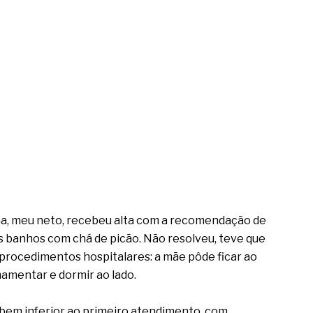
lha, meu neto, recebeu alta com a recomendação de
os banhos com chá de picão. Não resolveu, teve que
procedimentos hospitalares: a mãe pôde ficar ao
mamentar e dormir ao lado.
r: bem inferior ao primeiro atendimento, com