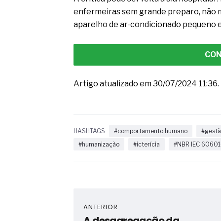
enfermeiras sem grande preparo, não m
aparelho de ar-condicionado pequeno e in
CON
Artigo atualizado em 30/07/2024 11:36.
HASHTAGS
#comportamento humano
#gest
#humanização
#icterícia
#NBR IEC 60601
ANTERIOR
A desagregação da