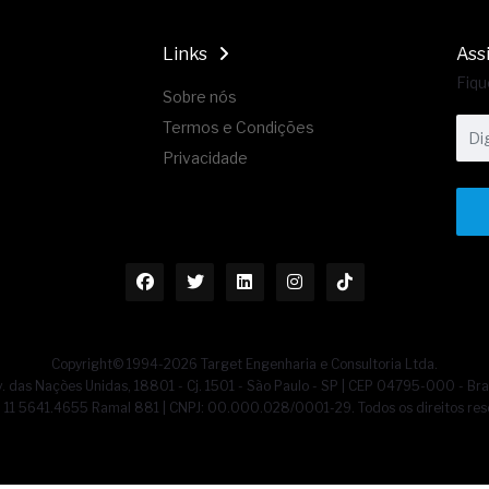
Links
Ass
Fiqu
Sobre nós
Termos e Condições
Privacidade
Copyright© 1994-2026 Target Engenharia e Consultoria Ltda.
. das Nações Unidas, 18801 - Cj. 1501 - São Paulo - SP | CEP 04795-000 - Bra
55] 11 5641.4655 Ramal 881 | CNPJ: 00.000.028/0001-29. Todos os direitos res