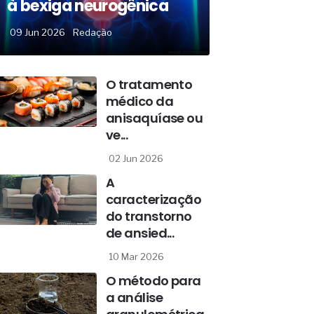
à bexiga neurogênica
09 Jun 2026
Redação
O tratamento
médico da
anisaquíase ou
ve...
02 Jun 2026
A
caracterização
do transtorno
de ansied...
10 Mar 2026
O método para
a análise