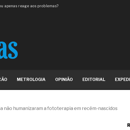
unda a frio in situ com emulsão
e má-fé para tentar criar uma
NBR ISO
ome metabólica
 no ânus
ma de ovário
me da fadiga crônica
s cabelos ou calvície
para o resultado positivo
ção em estruturas hidráulicas de
19% o risco de morte precoce e
ÇÃO
METROLOGIA
OPINIÃO
EDITORIAL
EXPED
res nas atividades de
paço como estratégia
nda não humanizaram a fototerapia em recém-nascidos
 produtos de materiais
R
a não está no modelo de IA