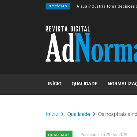
Os serviços de reciclagem prof
NOTÍCIAS
asfáltica
Os gestores da ABNT litigam d
reserva de mercado sobre as 
Os critérios médicos da síndr
A prevenção clínica da coceira
Os sintomas clínicos do terato
O tratamento médico da síndro
As causas médicas da queda do
Quando a gestão é o obstáculo 
Os procedimentos para a inspe
concreto de obras
O movimento regular reduz em 
INÍCIO
QUALIDADE
NORMALIZA
melhora o metabolismo
O desenvolvimento de indicado
governança das organizações
O desenho industrial ganha es
competitiva nas empresas
Início
Qualidade
Os hospitais ai
As variações dimensionais dos
cimentícios com fibra de vidro
A próxima vantagem competitiv
Publicado em 29 dez 2019
QUALIDADE