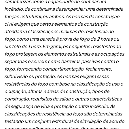
caracterizar como a capacidade de confinar um
A prevenção clínica da coceira no ânus
incêndio, de continuar a desempenhar uma determinada
Os sintomas clínicos do teratoma de ovário
O tratamento médico da síndrome da fadiga
função estrutural, ou ambos. As normas da construção
crônica
civil exigem que certos elementos de construção
As causas médicas da queda dos cabelos ou
atendam a classificações mínimas de resistência ao
calvície
fogo, como uma parede à prova de fogo de 2 horas ou
Quando a gestão é o obstáculo para o resultado
positivo
um teto de 1 hora. Em geral, os conjuntos resistentes ao
Os procedimentos para a inspeção em estruturas
fogo protegem os elementos estruturais e as ocupações
hidráulicas de concreto de obras
separadas e servem como barreiras passivas contra o
O movimento regular reduz em 19% o risco de
fogo, fornecendo compartimentação, fechamento,
morte precoce e melhora o metabolismo
O desenvolvimento de indicadores nas atividades
subdivisão ou proteção. As normas exigem essas
de governança das organizações
resistências do fogo com base na classificação de uso e
O desenho industrial ganha espaço como
ocupação, alturas e áreas de construção, tipos de
estratégia competitiva nas empresas
construção, requisitos de saída e outras características
As variações dimensionais dos produtos de
materiais cimentícios com fibra de vidro
de segurança de vida e proteção contra incêndio. As
A próxima vantagem competitiva não está no
classificações de resistência ao fogo são determinadas
modelo de IA
testando um conjunto estrutural de simulação de acordo
A IA elevou a régua do comprador B2B e a venda
com os procedimentos normativos. Por exemplo, uma