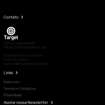
Contato
Editora responsável:
Target Editora Gráfica Ltda.
Sugestões de pautas ou
envio de artigos:
hayrton@hayrtonprado.jor.br
Links
Sobre nós
Termos e Condições
Privacidade
Assine nossa Newsletter