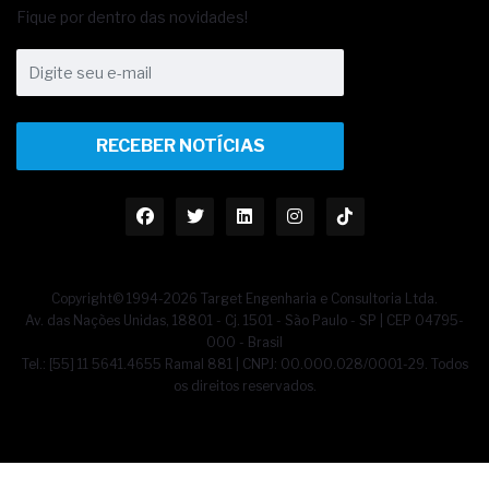
Fique por dentro das novidades!
RECEBER NOTÍCIAS
Copyright© 1994-2026 Target Engenharia e Consultoria Ltda.
Av. das Nações Unidas, 18801 - Cj. 1501 - São Paulo - SP | CEP 04795-
000 - Brasil
Tel.: [55] 11 5641.4655 Ramal 881 | CNPJ: 00.000.028/0001-29. Todos
os direitos reservados.