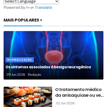
Powered by
Translate
MAIS POPULARES >
NORMALIZAÇÃO
Os sintomas associados à bexiga neurogênica
09 Jun 2026
Redação
O tratamento médico
da anisaquíase ou ve...
02 Jun 2026