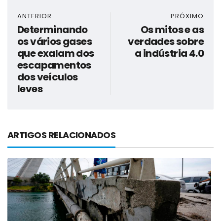
ANTERIOR
PRÓXIMO
Determinando
Os mitos e as
os vários gases
verdades sobre
que exalam dos
a indústria 4.0
escapamentos
dos veículos
leves
ARTIGOS RELACIONADOS