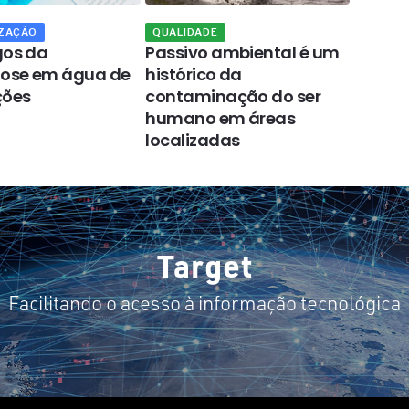
ZAÇÃO
QUALIDADE
OPINIÃ
gos da
Passivo ambiental é um
Os im
lose em água de
histórico da
questõ
ções
contaminação do ser
social
humano em áreas
localizadas
Target
Facilitando o acesso à informação tecnológica