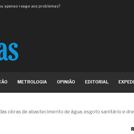
 ou apenas reage aos problemas?
unda a frio in situ com emulsão
e má-fé para tentar criar uma
NBR ISO
ome metabólica
 no ânus
ma de ovário
me da fadiga crônica
s cabelos ou calvície
para o resultado positivo
ção em estruturas hidráulicas de
ÇÃO
METROLOGIA
OPINIÃO
EDITORIAL
EXPED
19% o risco de morte precoce e
res nas atividades de
das obras de abastecimento de água, esgoto sanitário e d
paço como estratégia
R
 produtos de materiais