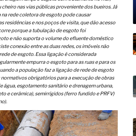
19% o risco de morte precoce e
 cheiro nas vias públicas proveniente dos bueiros. Já
res nas atividades de
 na rede coletora de esgoto pode causar
s residências e nos poços de visita, que dão acesso
paço como estratégia
corre porque a tubulação de esgoto foi
oto e não suporta o volume do efluente doméstico
 produtos de materiais
ste conexão entre as duas redes, os imóveis não
a não está no modelo de IA
rede de esgoto. Essa ligação é considerada
dor B2B e a venda complexa
egularmente empurra o esgoto para as ruas e para os
uando a população faz a ligação de rede de esgoto
s normativos obrigatórios para a execução de obras
de água, esgotamento sanitário e drenagem urbana,
eto e cerâmica), semirrígidos (ferro fundido e PRFV)
no).