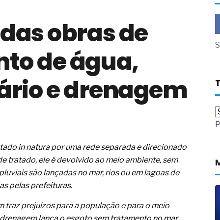
a não está no modelo de IA
 das obras de
dor B2B e a venda complexa
 massa dos fios, cabos e
S
to de água,
as com tipologia de giro para as
tário e drenagem
 ou apenas reage aos problemas?
unda a frio in situ com emulsão
e má-fé para tentar criar uma
P
NBR ISO
ome metabólica
 no ânus
tado in natura por uma rede separada e direcionado
ma de ovário
e tratado, ele é devolvido ao meio ambiente, sem
me da fadiga crônica
 pluviais são lançadas no mar, rios ou em lagoas de
s cabelos ou calvície
s pelas prefeituras.
para o resultado positivo
ção em estruturas hidráulicas de
 traz prejuízos para a população e para o meio
e drenagem lança o esgoto sem tratamento no mar,