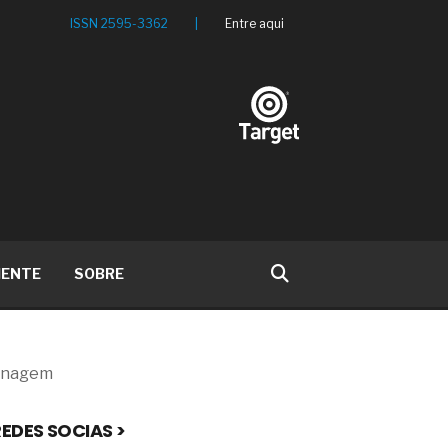
ISSN 2595-3362
|
Entre aqui
IENTE
SOBRE
renagem
EDES SOCIAS >