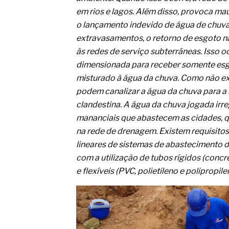
O movimento regular reduz em 
melhora o metabolismo
em rios e lagos. Além disso, provoca mau
O desenvolvimento de indicado
o lançamento indevido de água de chuva
governança das organizações
extravasamentos, o retorno de esgoto na
O desenho industrial ganha es
às redes de serviço subterrâneas. Isso o
competitiva nas empresas
dimensionada para receber somente esg
As variações dimensionais dos
cimentícios com fibra de vidro
misturado à água da chuva. Como não exi
A próxima vantagem competitiv
podem canalizar a água da chuva para a 
A IA elevou a régua do compra
clandestina. A água da chuva jogada irr
ficou ainda mais humana
mananciais que abastecem as cidades, q
na rede de drenagem. Existem requisito
lineares de sistemas de abastecimento 
com a utilização de tubos rígidos (concr
e flexíveis (PVC, polietileno e polipropile