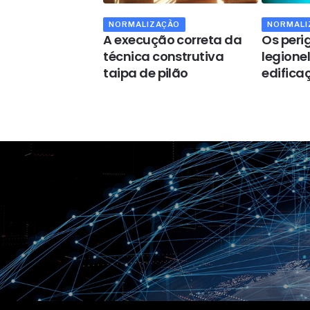
AÇÃO
NORMALIZAÇÃO
NORMALI
ivação
A execução correta da
Os peri
ia ou
técnica construtiva
legione
nte de postos
taipa de pilão
edifica
stíveis