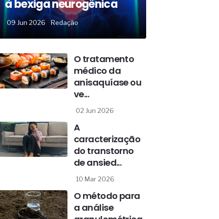
à bexiga neurogênica
09 Jun 2026
Redação
O tratamento
médico da
anisaquíase ou
ve...
02 Jun 2026
A
caracterização
do transtorno
de ansied...
10 Mar 2026
O método para
a análise