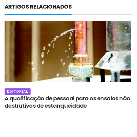
ARTIGOS RELACIONADOS
EDITORIAL
o
A qualificação de pessoal para os ensaios não
A
destrutivos de estanqueidade
f