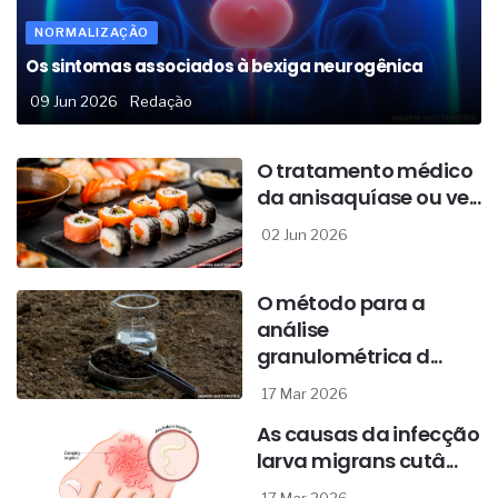
NORMALIZAÇÃO
Os sintomas associados à bexiga neurogênica
09 Jun 2026
Redação
O tratamento médico
da anisaquíase ou ve...
02 Jun 2026
O método para a
análise
granulométrica d...
17 Mar 2026
As causas da infecção
larva migrans cutâ...