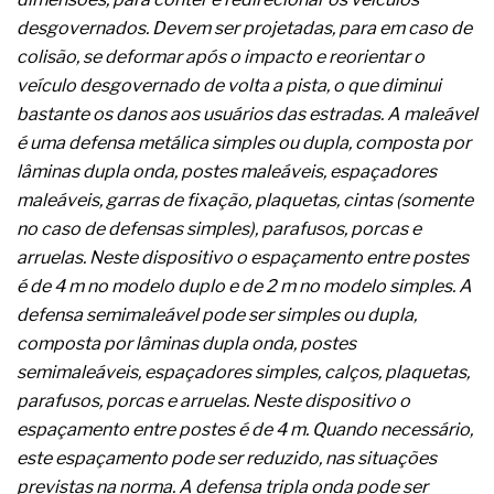
A prevenção clínica da coceira no ânus
desgovernados. Devem ser projetadas, para em caso de
Os sintomas clínicos do teratoma de ovário
colisão, se deformar após o impacto e reorientar o
O tratamento médico da síndrome da fadiga
crônica
veículo desgovernado de volta a pista, o que diminui
As causas médicas da queda dos cabelos ou
bastante os danos aos usuários das estradas. A maleável
calvície
é uma defensa metálica simples ou dupla, composta por
Quando a gestão é o obstáculo para o resultado
lâminas dupla onda, postes maleáveis, espaçadores
positivo
Os procedimentos para a inspeção em estruturas
maleáveis, garras de fixação, plaquetas, cintas (somente
hidráulicas de concreto de obras
no caso de defensas simples), parafusos, porcas e
O movimento regular reduz em 19% o risco de
arruelas. Neste dispositivo o espaçamento entre postes
morte precoce e melhora o metabolismo
é de 4 m no modelo duplo e de 2 m no modelo simples. A
O desenvolvimento de indicadores nas atividades
de governança das organizações
defensa semimaleável pode ser simples ou dupla,
O desenho industrial ganha espaço como
composta por lâminas dupla onda, postes
estratégia competitiva nas empresas
semimaleáveis, espaçadores simples, calços, plaquetas,
As variações dimensionais dos produtos de
parafusos, porcas e arruelas. Neste dispositivo o
materiais cimentícios com fibra de vidro
espaçamento entre postes é de 4 m. Quando necessário,
A próxima vantagem competitiva não está no
modelo de IA
este espaçamento pode ser reduzido, nas situações
A IA elevou a régua do comprador B2B e a venda
previstas na norma. A defensa tripla onda pode ser