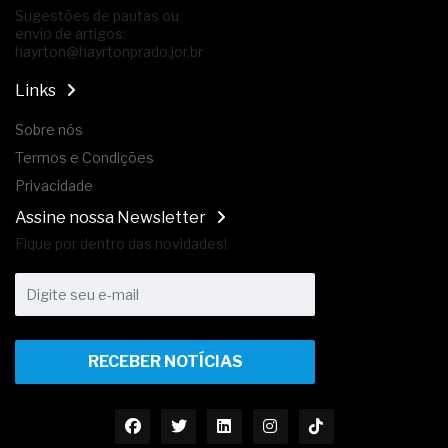
Sugestões de pautas ou
envio de artigos:
hayrton@hayrtonprado.jor.br
Links
Sobre nós
Termos e Condições
Privacidade
Assine nossa Newsletter
Fique por dentro das novidades!
RECEBER NOTÍCIAS