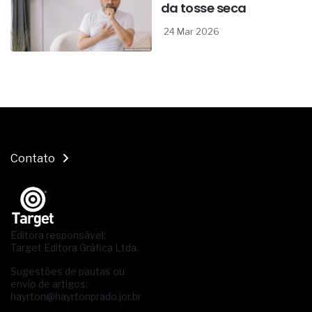
da tosse seca
24 Mar 2026
Contato
Editora responsável:
Target Editora Gráfica Ltda.
Sugestões de pautas ou
envio de artigos:
hayrton@hayrtonprado.jor.br