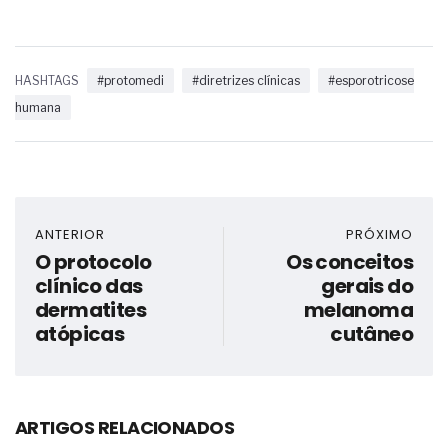
HASHTAGS
#protomedi
#diretrizes clínicas
#esporotricose
humana
ANTERIOR
PRÓXIMO
O protocolo
Os conceitos
clínico das
gerais do
dermatites
melanoma
atópicas
cutâneo
ARTIGOS RELACIONADOS