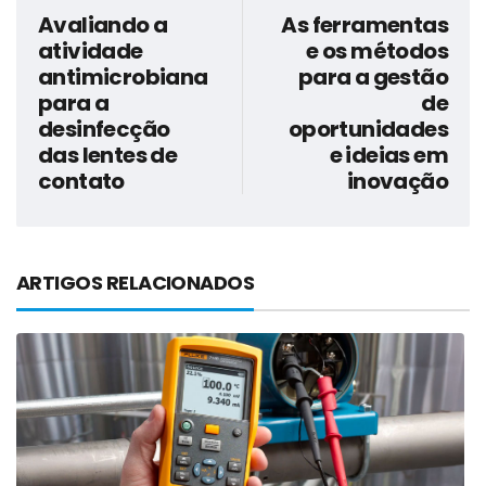
Avaliando a
As ferramentas
atividade
e os métodos
antimicrobiana
para a gestão
para a
de
desinfecção
oportunidades
das lentes de
e ideias em
contato
inovação
ARTIGOS RELACIONADOS