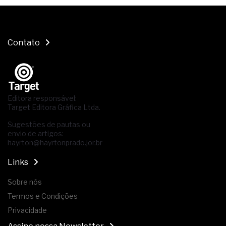
Contato
Editora responsável:
Target Editora Gráfica Ltda.
Sugestões de pautas ou
envio de artigos:
hayrton@hayrtonprado.jor.br
Links
Sobre nós
Termos e Condições
Privacidade