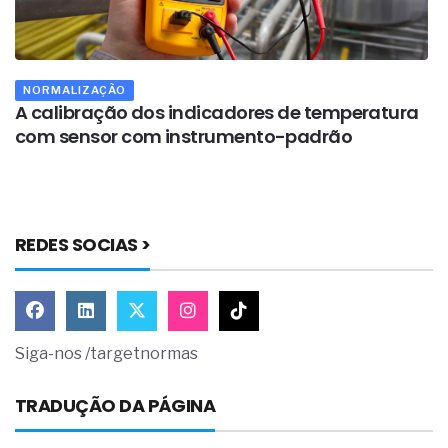
NORMALIZAÇÃO
A calibração dos indicadores de temperatura
A
com sensor com instrumento-padrão
e
REDES SOCIAS >
Siga-nos /targetnormas
TRADUÇÃO DA PÁGINA