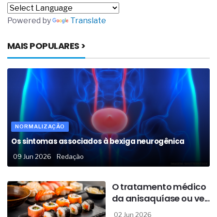
Powered by
Translate
MAIS POPULARES >
NORMALIZAÇÃO
Os sintomas associados à bexiga neurogênica
09 Jun 2026
Redação
O tratamento médico
da anisaquíase ou ve...
02 Jun 2026