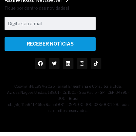
Assine nossa Newsletter
Fique por dentro das novidades!
RECEBER NOTÍCIAS
Copyright© 1994-2026 Target Engenharia e Consultoria Ltda.
Av. das Nações Unidas, 18801 - Cj. 1501 - São Paulo - SP | CEP 04795-
000 - Brasil
Tel.: [55] 11 5641.4655 Ramal 881 | CNPJ: 00.000.028/0001-29. Todos
os direitos reservados.