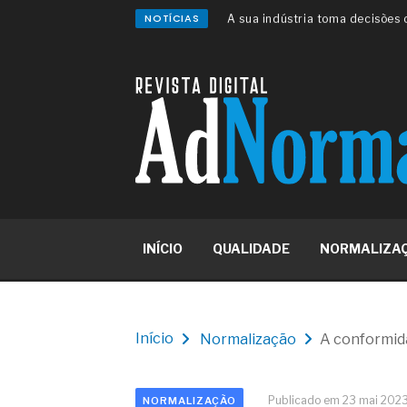
NOTÍCIAS
A sua indústria toma decisões
Os serviços de reciclagem prof
asfáltica
Os gestores da ABNT litigam d
reserva de mercado sobre as 
Os critérios médicos da síndr
A prevenção clínica da coceira
Os sintomas clínicos do terato
O tratamento médico da síndro
As causas médicas da queda do
Quando a gestão é o obstáculo 
Os procedimentos para a inspe
INÍCIO
QUALIDADE
NORMALIZA
concreto de obras
O movimento regular reduz em 
melhora o metabolismo
O desenvolvimento de indicado
governança das organizações
Início
Normalização
A conformida
O desenho industrial ganha es
competitiva nas empresas
As variações dimensionais dos
Publicado em 23 mai 202
NORMALIZAÇÃO
cimentícios com fibra de vidro