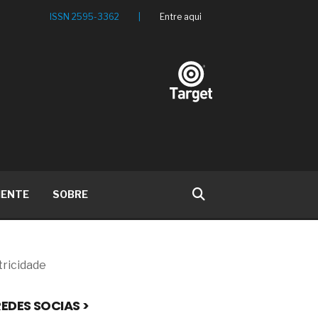
ISSN 2595-3362
|
Entre aqui
IENTE
SOBRE
tricidade
EDES SOCIAS >