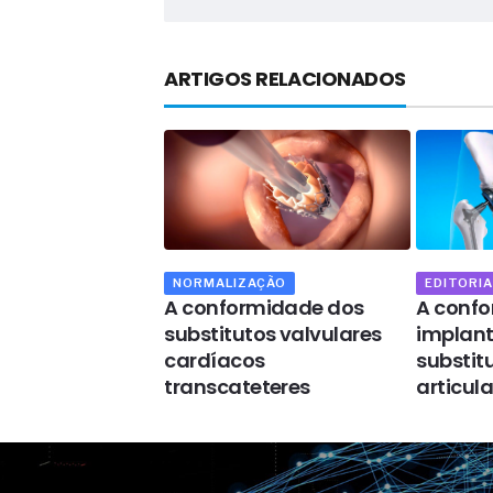
ARTIGOS RELACIONADOS
NORMALIZAÇÃO
EDITORIA
metros
A conformidade dos
A conf
os para a
substitutos valvulares
implant
ade estrutural
cardíacos
substit
inas eólicas
transcateteres
articul