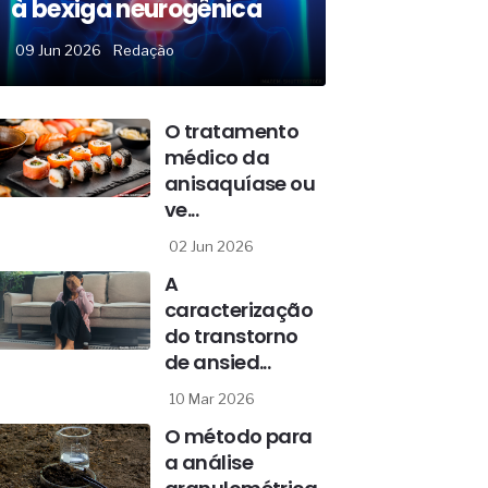
à bexiga neurogênica
09 Jun 2026
Redação
O tratamento
médico da
anisaquíase ou
ve...
02 Jun 2026
A
caracterização
do transtorno
de ansied...
10 Mar 2026
O método para
a análise