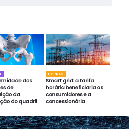
L
OPINIÃO
OPINIÃ
ormidade dos
Smart grid: a tarifa
A indú
es de
horária beneficiaria os
evolui
uição da
consumidores e a
à lide
ação do quadril
concessionária