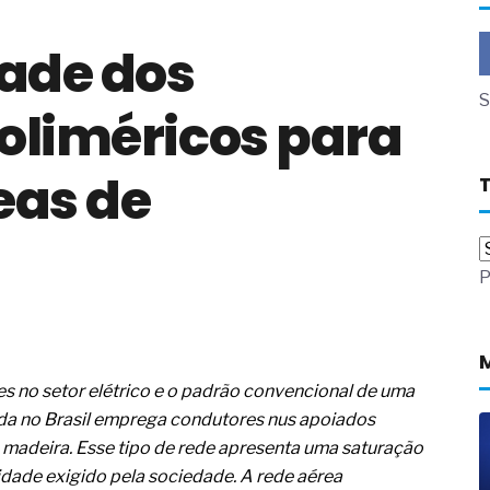
a não está no modelo de IA
ade dos
dor B2B e a venda complexa
 massa dos fios, cabos e
S
oliméricos para
as com tipologia de giro para as
eas de
 ou apenas reage aos problemas?
unda a frio in situ com emulsão
e má-fé para tentar criar uma
P
NBR ISO
ome metabólica
 no ânus
ma de ovário
me da fadiga crônica
s no setor elétrico e o padrão convencional de uma
s cabelos ou calvície
zada no Brasil emprega condutores nus apoiados
para o resultado positivo
ção em estruturas hidráulicas de
 madeira. Esse tipo de rede apresenta uma saturação
idade exigido pela sociedade. A rede aérea