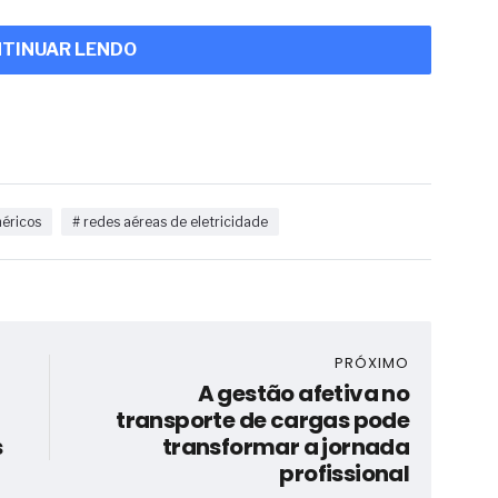
TINUAR LENDO
méricos
# redes aéreas de eletricidade
PRÓXIMO
A gestão afetiva no
transporte de cargas pode
s
transformar a jornada
profissional