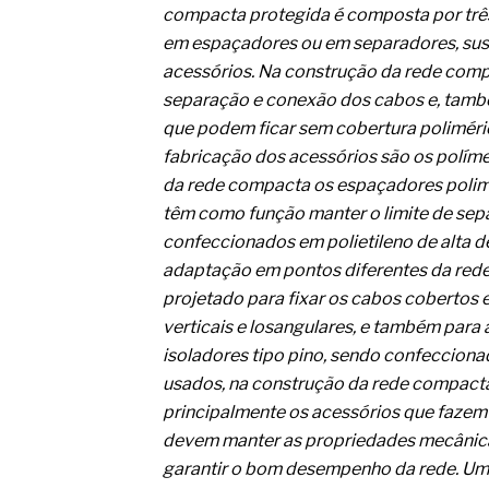
O movimento regular reduz em 
compacta protegida é composta por três
melhora o metabolismo
em espaçadores ou em separadores, sus
O desenvolvimento de indicado
governança das organizações
acessórios. Na construção da rede comp
O desenho industrial ganha es
separação e conexão dos cabos e, també
competitiva nas empresas
que podem ficar sem cobertura poliméri
As variações dimensionais dos
fabricação dos acessórios são os polím
cimentícios com fibra de vidro
da rede compacta os espaçadores polimé
A próxima vantagem competitiv
A IA elevou a régua do compra
têm como função manter o limite de se
ficou ainda mais humana
confeccionados em polietileno de alta d
adaptação em pontos diferentes da rede, 
projetado para fixar os cabos cobertos
verticais e losangulares, e também par
isoladores tipo pino, sendo confeccion
usados, na construção da rede compacta
principalmente os acessórios que fazem 
devem manter as propriedades mecânicas
garantir o bom desempenho da rede. Um