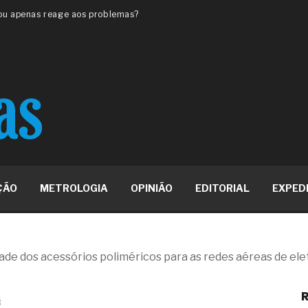
 ou apenas reage aos problemas?
unda a frio in situ com emulsão
e má-fé para tentar criar uma
NBR ISO
ome metabólica
 no ânus
ma de ovário
me da fadiga crônica
s cabelos ou calvície
para o resultado positivo
ção em estruturas hidráulicas de
ÇÃO
METROLOGIA
OPINIÃO
EDITORIAL
EXPED
19% o risco de morte precoce e
res nas atividades de
de dos acessórios poliméricos para as redes aéreas de ele
paço como estratégia
R
 produtos de materiais
3