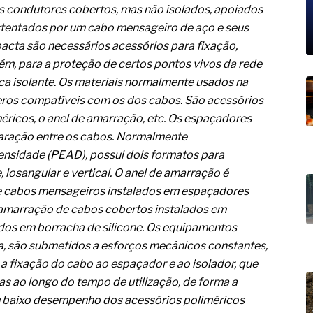
19% o risco de morte precoce e
 condutores cobertos, mas não isolados, apoiados
tentados por um cabo mensageiro de aço e seus
res nas atividades de
acta são necessários acessórios para fixação,
paço como estratégia
m, para a proteção de certos pontos vivos da rede
ca isolante. Os materiais normalmente usados na
 produtos de materiais
eros compatíveis com os dos cabos. São acessórios
ricos, o anel de amarração, etc. Os espaçadores
a não está no modelo de IA
dor B2B e a venda complexa
paração entre os cabos. Normalmente
ensidade (PEAD), possui dois formatos para
losangular e vertical. O anel de amarração é
 e cabos mensageiros instalados em espaçadores
a amarração de cabos cobertos instalados em
ados em borracha de silicone. Os equipamentos
, são submetidos a esforços mecânicos constantes,
a fixação do cabo ao espaçador e ao isolador, que
 ao longo do tempo de utilização, de forma a
 baixo desempenho dos acessórios poliméricos