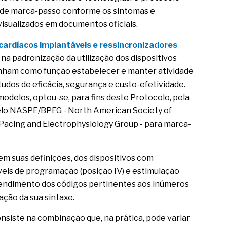
po de marca-passo conforme os sintomas e
isualizados em documentos oficiais.
ardíacos implantáveis e ressincronizadores
e na padronização da utilização dos dispositivos
enham como função estabelecer e manter atividade
udos de eficácia, segurança e custo-efetividade.
delos, optou-se, para fins deste Protocolo, pela
 pelo NASPE/BPEG - North American Society of
 Pacing and Electrophysiology Group - para marca-
 em suas definições, dos dispositivos com
veis de programação (posição IV) e estimulação
ntendimento dos códigos pertinentes aos inúmeros
ação da sua sintaxe.
siste na combinação que, na prática, pode variar