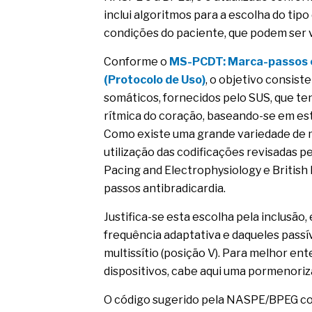
inclui algoritmos para a escolha do ti
condições do paciente, que podem ser v
Conforme o
MS-PCDT: Marca-passos c
(Protocolo de Uso)
, o objetivo consist
somáticos, fornecidos pelo SUS, que t
rítmica do coração, baseando-se em est
Como existe uma grande variedade de mo
utilização das codificações revisadas
Pacing and Electrophysiology e British
passos antibradicardia.
Justifica-se esta escolha pela inclusão,
frequência adaptativa e daqueles passí
multissítio (posição V). Para melhor e
dispositivos, cabe aqui uma pormenoriz
O código sugerido pela NASPE/BPEG con