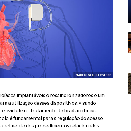
19% o risco de morte precoce e
res nas atividades de
paço como estratégia
 produtos de materiais
a não está no modelo de IA
dor B2B e a venda complexa
rdíacos implantáveis e ressincronizadores é um
a a utilização desses dispositivos, visando
efetividade no tratamento de bradiarritmias e
colo é fundamental para a regulação do acesso
ressarcimento dos procedimentos relacionados.