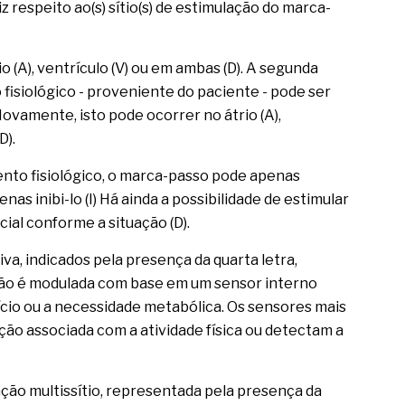
diz respeito ao(s) sítio(s) de estimulação do marca-
o (A), ventrículo (V) ou em ambas (D). A segunda
co fisiológico - proveniente do paciente - pode ser
ovamente, isto pode ocorrer no átrio (A),
D).
ento fisiológico, o marca-passo pode apenas
enas inibi-lo (I) Há ainda a possibilidade de estimular
icial conforme a situação (D).
va, indicados pela presença da quarta letra,
ção é modulada com base em um sensor interno
cio ou a necessidade metabólica. Os sensores mais
ção associada com a atividade física ou detectam a
ação multissítio, representada pela presença da