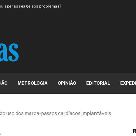
 ou apenas reage aos problemas?
unda a frio in situ com emulsão
e má-fé para tentar criar uma
NBR ISO
ome metabólica
 no ânus
ma de ovário
me da fadiga crônica
s cabelos ou calvície
para o resultado positivo
ção em estruturas hidráulicas de
ÇÃO
METROLOGIA
OPINIÃO
EDITORIAL
EXPED
19% o risco de morte precoce e
res nas atividades de
do uso dos marca-passos cardíacos implantáveis
paço como estratégia
R
 produtos de materiais
5