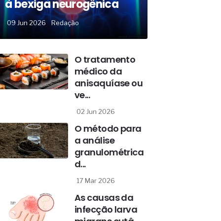
à bexiga neurogênica
09 Jun 2026
Redação
O tratamento
médico da
anisaquíase ou
ve...
02 Jun 2026
O método para
a análise
granulométrica
d...
17 Mar 2026
As causas da
infecção larva