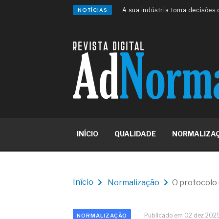
NOTÍCIAS
A sua indústria toma decisões
Os serviços de reciclagem prof
asfáltica
Os gestores da ABNT litigam d
reserva de mercado sobre as 
Os critérios médicos da síndr
A prevenção clínica da coceira
Os sintomas clínicos do terato
O tratamento médico da síndro
As causas médicas da queda do
Quando a gestão é o obstáculo 
Os procedimentos para a inspe
INÍCIO
QUALIDADE
NORMALIZA
concreto de obras
O movimento regular reduz em 
melhora o metabolismo
O desenvolvimento de indicado
governança das organizações
Início
Normalização
O protocolo 
O desenho industrial ganha es
competitiva nas empresas
As variações dimensionais dos
Publicado em 02 dez 202
NORMALIZAÇÃO
cimentícios com fibra de vidro