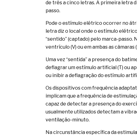
de três a cinco letras. A primeira letra 
passo.
Pode o estímulo elétrico ocorrer no átri
letra diz o local onde o estímulo elétri
“sentido” (captado) pelo marca-passo. N
ventrículo (V) ou em ambas as câmaras (
Uma vez “sentida” a presença do batim
deflagrar um estímulo artificial (T) ou ap
ou inibir a deflagração do estímulo artif
Os dispositivos com frequência adaptati
implicam que a frequência de estimula
capaz de detectar a presença do exercí
usualmente utilizados detectam a vibra
ventilação-minuto.
Na circunstância específica da estimul