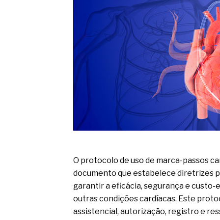
O movimento regular reduz em 
melhora o metabolismo
O desenvolvimento de indicado
governança das organizações
O desenho industrial ganha es
competitiva nas empresas
As variações dimensionais dos
cimentícios com fibra de vidro
A próxima vantagem competitiv
A IA elevou a régua do compra
ficou ainda mais humana
O protocolo de uso de marca-passos ca
documento que estabelece diretrizes par
garantir a eficácia, segurança e custo-
outras condições cardíacas. Este proto
assistencial, autorização, registro e 