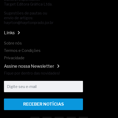
Target Editora Gráfica Ltda.
Sugestões de pautas ou
envio de artigos:
hayrton@hayrtonprado.jor.br
Links
Sobre nós
Termos e Condições
Privacidade
Assine nossa Newsletter
Fique por dentro das novidades!
RECEBER NOTÍCIAS