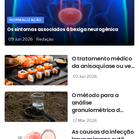
NORMALIZAÇÃO
Os sintomas associados à bexiga neurogênica
09 Jun 2026
Redação
O tratamento médico
da anisaquíase ou ve...
02 Jun 2026
O método para a
análise
granulométrica d...
17 Mar 2026
As causas da infecção