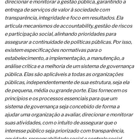
direcionar e monitorar a gestão pública, garantindo a
A prevenção clínica da coceira no ânus
entrega de serviços de valor à sociedade com
Os sintomas clínicos do teratoma de ovário
O tratamento médico da síndrome da fadiga
transparência, integridade e foco em resultados. Ela
crônica
articula mecanismos de accountability, gestão de riscos
As causas médicas da queda dos cabelos ou
e participação social, alinhando prioridades para
calvície
assegurar a continuidade de políticas públicas. Por isso,
Quando a gestão é o obstáculo para o resultado
positivo
existem especificações normativas para o
Os procedimentos para a inspeção em estruturas
estabelecimento, a implementação, a manutenção, a
hidráulicas de concreto de obras
análise crítica e a melhoria de um sistema de governança
O movimento regular reduz em 19% o risco de
pública. Elas são aplicáveis a todas as organizações
morte precoce e melhora o metabolismo
O desenvolvimento de indicadores nas atividades
públicas, independentemente de sua estrutura, seja ela
de governança das organizações
de pequena, média ou grande porte. Elas fornecem os
O desenho industrial ganha espaço como
princípios e os processos essenciais para que um
estratégia competitiva nas empresas
sistema de governança seja concebido de forma a
As variações dimensionais dos produtos de
materiais cimentícios com fibra de vidro
ajudar uma organização a avaliar, direcionar e monitorar
A próxima vantagem competitiva não está no
suas atividades, com o intuito de assegurar que o
modelo de IA
interesse público seja priorizado com transparência,
A IA elevou a régua do comprador B2B e a venda
equidade, responsabilidade social e controle social.