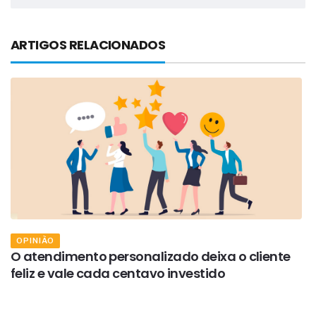
ARTIGOS RELACIONADOS
OPINIÃO
e
O atendimento personalizado deixa o cliente
Q
feliz e vale cada centavo investido
f