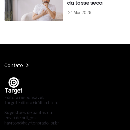
da tosse seca
24 Mar 2026
Contato
Editora responsável:
Target Editora Gráfica Ltda.
Sugestões de pautas ou
envio de artigos:
hayrton@hayrtonprado.jor.br