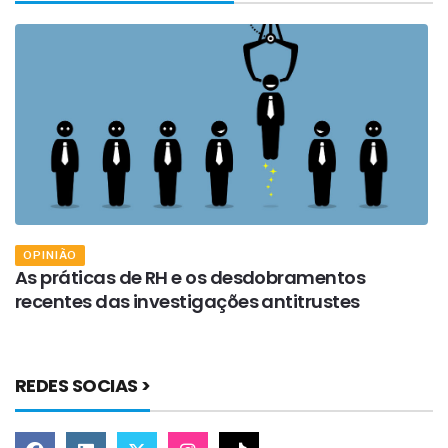
OPINIÃO
As práticas de RH e os desdobramentos
A
recentes das investigações antitrustes
d
REDES SOCIAS >