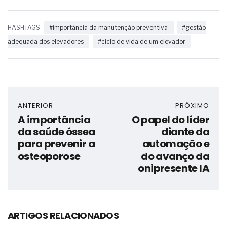
HASHTAGS
#importância da manutenção preventiva
#gestão
adequada dos elevadores
#ciclo de vida de um elevador
ANTERIOR
PRÓXIMO
A importância
O papel do líder
da saúde óssea
diante da
para prevenir a
automação e
osteoporose
do avanço da
onipresente IA
ARTIGOS RELACIONADOS