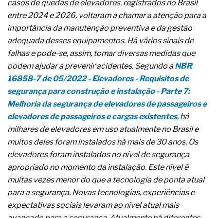
casos de quedas de elevadores, registrados no Brasil
A prevenção clínica da coceira no ânus
entre 2024 e 2026, voltaram a chamar a atenção para a
Os sintomas clínicos do teratoma de ovário
O tratamento médico da síndrome da fadiga
importância da manutenção preventiva e da gestão
crônica
adequada desses equipamentos. Há vários sinais de
As causas médicas da queda dos cabelos ou
falhas e pode-se, assim, tomar diversas medidas que
calvície
podem ajudar a prevenir acidentes. Segundo a
NBR
Quando a gestão é o obstáculo para o resultado
positivo
16858-7 de 05/2022 - Elevadores - Requisitos de
Os procedimentos para a inspeção em estruturas
segurança para construção e instalação - Parte 7:
hidráulicas de concreto de obras
Melhoria da segurança de elevadores de passageiros e
O movimento regular reduz em 19% o risco de
elevadores de passageiros e cargas existentes
, há
morte precoce e melhora o metabolismo
O desenvolvimento de indicadores nas atividades
milhares de elevadores em uso atualmente no Brasil e
de governança das organizações
muitos deles foram instalados há mais de 30 anos. Os
O desenho industrial ganha espaço como
elevadores foram instalados no nível de segurança
estratégia competitiva nas empresas
apropriado no momento da instalação. Este nível é
As variações dimensionais dos produtos de
materiais cimentícios com fibra de vidro
muitas vezes menor do que a tecnologia de ponta atual
A próxima vantagem competitiva não está no
para a segurança. Novas tecnologias, experiências e
modelo de IA
expectativas sociais levaram ao nível atual mais
A IA elevou a régua do comprador B2B e a venda
avançado para a segurança. Atualmente há diferentes