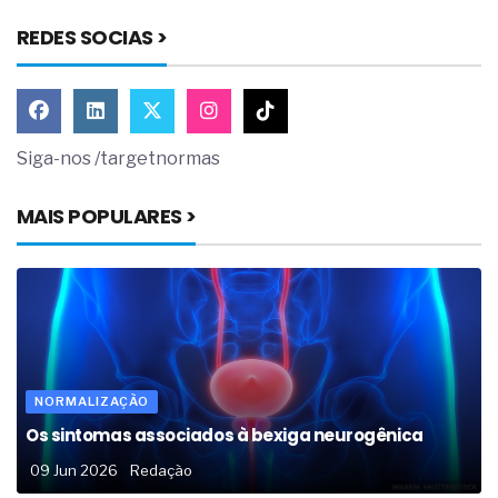
REDES SOCIAS >
Siga-nos /targetnormas
MAIS POPULARES >
NORMALIZAÇÃO
Os sintomas associados à bexiga neurogênica
09 Jun 2026
Redação