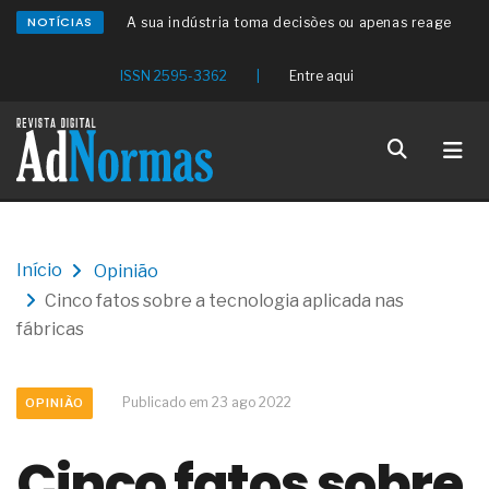
NOTÍCIAS
A sua indústria toma decisões ou apenas reage
aos problemas?
Os serviços de reciclagem profunda a frio in situ
ISSN 2595-3362
|
Entre aqui
com emulsão asfáltica
Os gestores da ABNT litigam de má-fé para
tentar criar uma reserva de mercado sobre as
NBR ISO
Os critérios médicos da síndrome metabólica
A prevenção clínica da coceira no ânus
Os sintomas clínicos do teratoma de ovário
O tratamento médico da síndrome da fadiga
Início
Opinião
crônica
Cinco fatos sobre a tecnologia aplicada nas
As causas médicas da queda dos cabelos ou
calvície
fábricas
Quando a gestão é o obstáculo para o resultado
positivo
Os procedimentos para a inspeção em estruturas
Publicado em 23 ago 2022
OPINIÃO
hidráulicas de concreto de obras
O movimento regular reduz em 19% o risco de
Cinco fatos sobre
morte precoce e melhora o metabolismo
O desenvolvimento de indicadores nas atividades