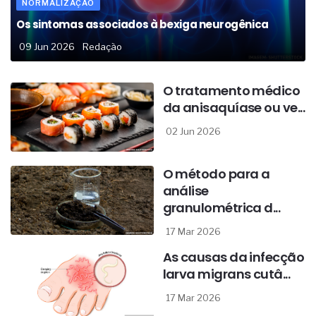
NORMALIZAÇÃO
Os sintomas associados à bexiga neurogênica
09 Jun 2026
Redação
O tratamento médico
da anisaquíase ou ve...
02 Jun 2026
O método para a
análise
granulométrica d...
17 Mar 2026
As causas da infecção
larva migrans cutâ...
17 Mar 2026