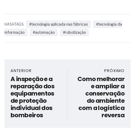
HASHTAGS
#tecnologia aplicada nas fábricas
#tecnologia da
informação
#automação
#robotização
ANTERIOR
PRÓXIMO
A inspeção e a
Como melhorar
reparação dos
e ampliar a
equipamentos
conservação
de proteção
do ambiente
individual dos
com a logística
bombeiros
reversa