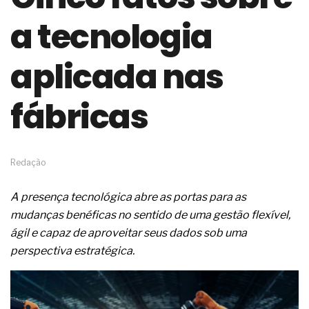
de governança das organizações
a tecnologia
O desenho industrial ganha espaço como
estratégia competitiva nas empresas
As variações dimensionais dos produtos de
aplicada nas
materiais cimentícios com fibra de vidro
A próxima vantagem competitiva não está no
modelo de IA
fábricas
A IA elevou a régua do comprador B2B e a venda
complexa ficou ainda mais humana
A verificação dimensional e de massa dos fios,
cabos e condutores elétricos
Redação
A fabricação conforme das portas com tipologia
de giro para as saídas de emergência
A presença tecnológica abre as portas para as
A sua indústria toma decisões ou apenas reage
aos problemas?
mudanças benéficas no sentido de uma gestão flexível,
Os serviços de reciclagem profunda a frio in situ
ágil e capaz de aproveitar seus dados sob uma
com emulsão asfáltica
perspectiva estratégica.
Os gestores da ABNT litigam de má-fé para
tentar criar uma reserva de mercado sobre as
NBR ISO
Os critérios médicos da síndrome metabólica