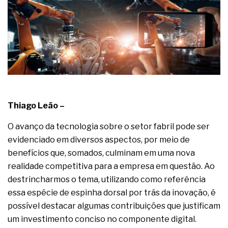
A prevenção clínica da coceira no ânus
Os sintomas clínicos do teratoma de ovário
O tratamento médico da síndrome da fadiga
crônica
As causas médicas da queda dos cabelos ou
calvície
Quando a gestão é o obstáculo para o resultado
positivo
Os procedimentos para a inspeção em estruturas
hidráulicas de concreto de obras
Thiago Leão –
O movimento regular reduz em 19% o risco de
morte precoce e melhora o metabolismo
O avanço da tecnologia sobre o setor fabril pode ser
O desenvolvimento de indicadores nas atividades
evidenciado em diversos aspectos, por meio de
de governança das organizações
benefícios que, somados, culminam em uma nova
O desenho industrial ganha espaço como
estratégia competitiva nas empresas
realidade competitiva para a empresa em questão. Ao
As variações dimensionais dos produtos de
destrincharmos o tema, utilizando como referência
materiais cimentícios com fibra de vidro
essa espécie de espinha dorsal por trás da inovação, é
A próxima vantagem competitiva não está no
possível destacar algumas contribuições que justificam
modelo de IA
um investimento conciso no componente digital.
A IA elevou a régua do comprador B2B e a venda