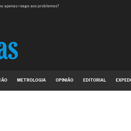
 ou apenas reage aos problemas?
unda a frio in situ com emulsão
e má-fé para tentar criar uma
NBR ISO
ome metabólica
 no ânus
ma de ovário
me da fadiga crônica
s cabelos ou calvície
para o resultado positivo
ção em estruturas hidráulicas de
ÇÃO
METROLOGIA
OPINIÃO
EDITORIAL
EXPED
19% o risco de morte precoce e
res nas atividades de
paço como estratégia
 produtos de materiais