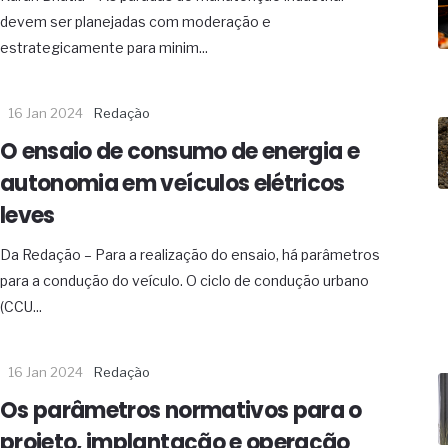
19% o risco de morte precoce e
devem ser planejadas com moderação e
res nas atividades de
estrategicamente para minim...
paço como estratégia
16 Jan 2024
Redação
 produtos de materiais
O ensaio de consumo de energia e
a não está no modelo de IA
autonomia em veículos elétricos
dor B2B e a venda complexa
leves
Da Redação – Para a realização do ensaio, há parâmetros
para a condução do veículo. O ciclo de condução urbano
(CCU...
16 Jan 2024
Redação
Os parâmetros normativos para o
projeto, implantação e operação