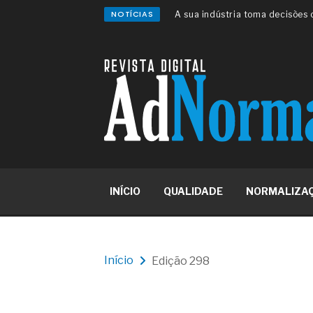
NOTÍCIAS
A sua indústria toma decisões
Os serviços de reciclagem prof
asfáltica
Os gestores da ABNT litigam d
reserva de mercado sobre as 
Os critérios médicos da síndr
A prevenção clínica da coceira
Os sintomas clínicos do terato
O tratamento médico da síndro
As causas médicas da queda do
Quando a gestão é o obstáculo 
Os procedimentos para a inspe
INÍCIO
QUALIDADE
NORMALIZA
concreto de obras
O movimento regular reduz em 
melhora o metabolismo
O desenvolvimento de indicado
governança das organizações
Início
Edição 298
O desenho industrial ganha es
competitiva nas empresas
As variações dimensionais dos
cimentícios com fibra de vidro