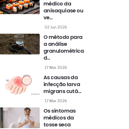
médico da
anisaquíase ou
ve...
02 Jun 2026
O método para
a análise
granulométrica
d...
17 Mar 2026
As causas da
infecção larva
migrans cutâ...
17 Mar 2026
Os sintomas
médicos da
tosse seca