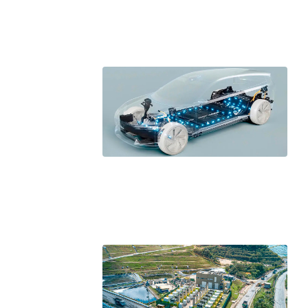
O movimento regular reduz em 
melhora o metabolismo
O desenvolvimento de indicado
governança das organizações
O desenho industrial ganha es
competitiva nas empresas
As variações dimensionais dos
cimentícios com fibra de vidro
A próxima vantagem competitiv
A IA elevou a régua do compra
ficou ainda mais humana