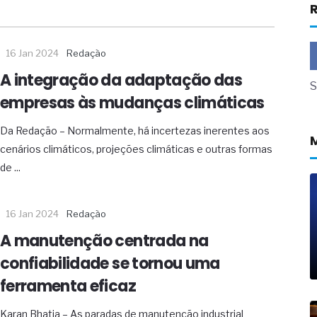
R
a não está no modelo de IA
dor B2B e a venda complexa
16 Jan 2024
Redação
 massa dos fios, cabos e
A integração da adaptação das
S
as com tipologia de giro para as
empresas às mudanças climáticas
 ou apenas reage aos problemas?
Da Redação – Normalmente, há incertezas inerentes aos
unda a frio in situ com emulsão
cenários climáticos, projeções climáticas e outras formas
e má-fé para tentar criar uma
de ...
NBR ISO
ome metabólica
 no ânus
16 Jan 2024
Redação
ma de ovário
A manutenção centrada na
me da fadiga crônica
s cabelos ou calvície
confiabilidade se tornou uma
para o resultado positivo
ferramenta eficaz
ção em estruturas hidráulicas de
Karan Bhatia – As paradas de manutenção industrial