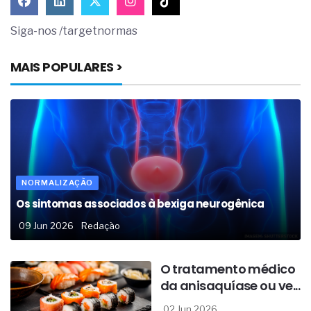
Siga-nos /targetnormas
MAIS POPULARES >
NORMALIZAÇÃO
Os sintomas associados à bexiga neurogênica
09 Jun 2026
Redação
O tratamento médico
da anisaquíase ou ve...
02 Jun 2026