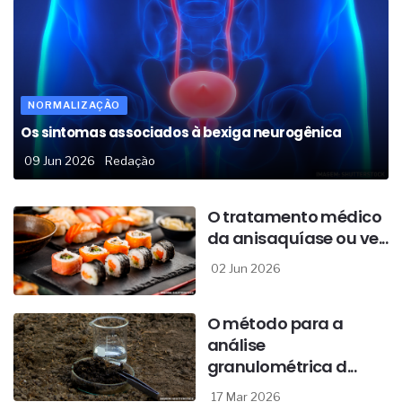
NORMALIZAÇÃO
Os sintomas associados à bexiga neurogênica
09 Jun 2026
Redação
O tratamento médico
da anisaquíase ou ve...
02 Jun 2026
O método para a
análise
granulométrica d...
17 Mar 2026