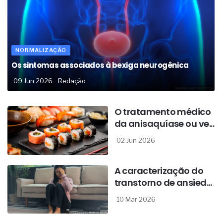
NORMALIZAÇÃO
Os sintomas associados à bexiga neurogênica
09 Jun 2026
Redação
O tratamento médico
da anisaquíase ou ve...
02 Jun 2026
A caracterização do
transtorno de ansied...
10 Mar 2026